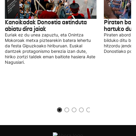
Kanoikadak Donostia astinduta
Piraten bal
abiatu dira jaiak
hartuko dut
Euriak ez du unea zapuztu, eta Onintza
Piraten abordat
Mokoroak metxa piztearekin batera lehertu
bilduko ditu be
da festa Gipuzkoako hiriburuan. Euskal
hitzordu jendet
dantzek protagonismo berezia izan dute,
Donostiako portu
hiriko zortzi taldek eman baitiote hasiera Aste
Nagusiari.