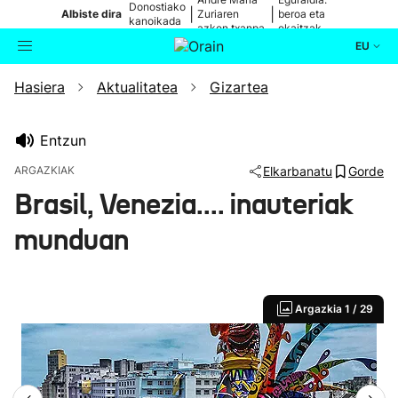
Donostiako
|
|
Albiste dira
Zuriaren
beroa eta
kanoikada
azken txanpa
ekaitzak
EU
Hasiera
Aktualitatea
Gizartea
Aktualitatea
Bilatzailea
Politika
Entzun
ARGAZKIAK
Elkarbanatu
Gorde
Kultura
Brasil, Venezia.... inauteriak
munduan
Ikusmiran
Eguraldia
Argazkia
1 / 29