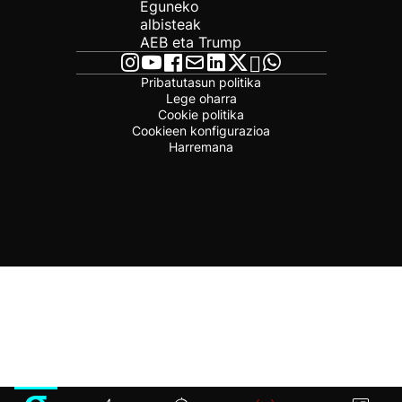
Eguneko
albisteak
AEB eta Trump
Pribatutasun politika
Lege oharra
Cookie politika
Cookieen konfigurazioa
Harremana