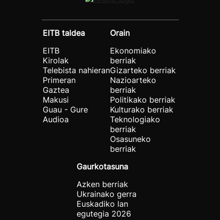
EITB taldea
Orain
EITB
Ekonomiako
Kirolak
berriak
Telebista nahieran
Gizarteko berriak
Primeran
Nazioarteko
Gaztea
berriak
Makusi
Politikako berriak
Guau - Gure
Kulturako berriak
Audioa
Teknologiako
berriak
Osasuneko
berriak
Gaurkotasuna
Azken berriak
Ukrainako gerra
Euskadiko lan
egutegia 2026