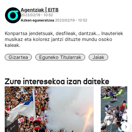
Agentziak | EITB
2023/02/19 - 10:52
Azken eguneratzea
2023/02/19 - 10:52
Konpartsa jendetsuak, desfileak, dantzak... Inauteriek
musikaz eta kolorez jantzi dituzte mundu osoko
kaleak.
Gizartea
Eguneko Titularrak
Jaiak
Zure interesekoa izan daiteke