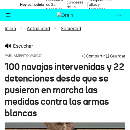
compases
|
|
Hoy es noticia
de San
altas y
de La
Sebastián
tormentas
Blanca
ES
Inicio
Actualidad
Sociedad
Actualidad
Buscador
Política
Escuchar
PARLAMENTO VASCO
Compartir
Guardar
Cultura
100 navajas intervenidas y 22
detenciones desde que se
Ikusmiran
pusieron en marcha las
Eguraldia
medidas contra las armas
blancas