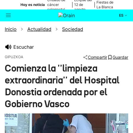
Fiestas de
|
|
Hoy es noticia
cáncer
12 de
La Blanca
colorrectal
agosto
ES
Inicio
Actualidad
Sociedad
Actualidad
Buscador
Política
Escuchar
GIPUZKOA
Compartir
Guardar
Cultura
Comienza la ''limpieza
extraordinaria'' del Hospital
Ikusmiran
Donostia ordenada por el
Eguraldia
Gobierno Vasco