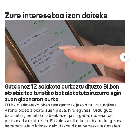
Zure interesekoa izan daiteke
Gutxienez 12 salaketa aurkeztu dituzte Bilbon
etxebizitza turistiko bat alokatuta iruzurra egin
zuen gizonaren aurka
EITBk biktimetako biren testigantzak jaso ditu. Iruzurgileak
Airbnb bidez alokatu zuen pisua, hiru egunez. Ordu gutxi
batzuetan, benetako jabeak ezer jakin gabe, dozena bat
pertsonari alokatu zien. Ertzaintzak ikerketa abiatu du, gizona
harrapatu eta biktimek galdutakoa dirua berreskura dezaten.