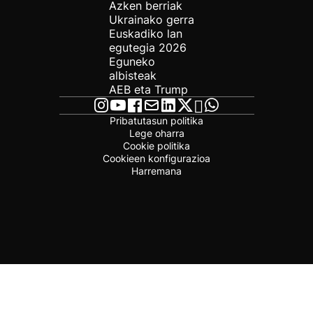
Azken berriak
Ukrainako gerra
Euskadiko lan
egutegia 2026
Eguneko
albisteak
AEB eta Trump
Pribatutasun politika
Lege oharra
Cookie politika
Cookieen konfigurazioa
Harremana