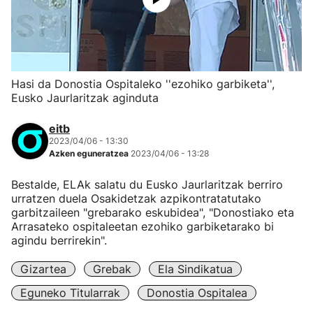
Hasi da Donostia Ospitaleko ''ezohiko garbiketa'',
Eusko Jaurlaritzak aginduta
eitb
2023/04/06 - 13:30
Azken eguneratzea
2023/04/06 - 13:28
Bestalde, ELAk salatu du Eusko Jaurlaritzak berriro
urratzen duela Osakidetzak azpikontratatutako
garbitzaileen "grebarako eskubidea", "Donostiako eta
Arrasateko ospitaleetan ezohiko garbiketarako bi
agindu berrirekin".
Gizartea
Grebak
Ela Sindikatua
Eguneko Titularrak
Donostia Ospitalea