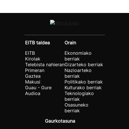
EITB taldea
Orain
EITB
Ekonomiako
Kirolak
berriak
Telebista nahieran
Gizarteko berriak
Primeran
Nazioarteko
Gaztea
berriak
Makusi
Politikako berriak
Guau - Gure
Kulturako berriak
Audioa
Teknologiako
berriak
Osasuneko
berriak
Gaurkotasuna