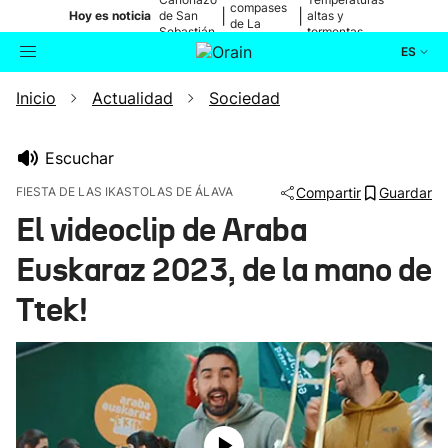
compases
|
|
Hoy es noticia
de San
altas y
de La
Sebastián
tormentas
Blanca
ES
Inicio
Actualidad
Sociedad
Actualidad
Buscador
Política
Escuchar
FIESTA DE LAS IKASTOLAS DE ÁLAVA
Compartir
Guardar
Cultura
El videoclip de Araba
Euskaraz 2023, de la mano de
Ikusmiran
Ttek!
Eguraldia