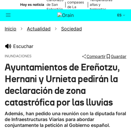
compases
|
|
Hoy es noticia
de San
altas y
de La
Sebastián
tormentas
Blanca
ES
Inicio
Actualidad
Sociedad
Actualidad
Buscador
Política
Escuchar
INUNDACIONES
Compartir
Guardar
Cultura
Ayuntamientos de Ereñotzu,
Hernani y Urnieta pedirán la
Ikusmiran
declaración de zona
Eguraldia
catastrófica por las lluvias
Además, han pedido una reunión con la diputada foral
de Infraestructuras Viarias para abordar
conjuntamente la petición al Gobierno español.