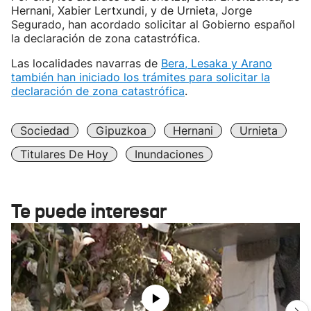
Hernani, Xabier Lertxundi, y de Urnieta, Jorge
Segurado, han acordado solicitar al Gobierno español
la declaración de zona catastrófica.
Las localidades navarras de
Bera, Lesaka y Arano
también han iniciado los trámites para solicitar la
declaración de zona catastrófica
.
Sociedad
Gipuzkoa
Hernani
Urnieta
Titulares De Hoy
Inundaciones
Te puede interesar