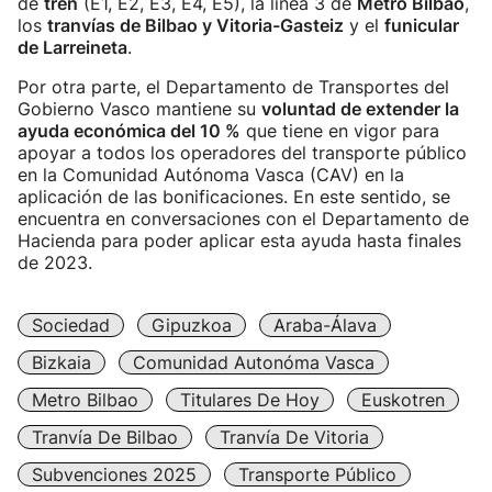
de
tren
(E1, E2, E3, E4, E5), la línea 3 de
Metro Bilbao
,
los
tranvías de Bilbao y Vitoria-Gasteiz
y el
funicular
de Larreineta
.
Por otra parte, el Departamento de Transportes del
Gobierno Vasco mantiene su
voluntad de extender la
ayuda económica del 10 %
que tiene en vigor para
apoyar a todos los operadores del transporte público
en la Comunidad Autónoma Vasca (CAV) en la
aplicación de las bonificaciones. En este sentido, se
encuentra en conversaciones con el Departamento de
Hacienda para poder aplicar esta ayuda hasta finales
de 2023.
Sociedad
Gipuzkoa
Araba-Álava
Bizkaia
Comunidad Autonóma Vasca
Metro Bilbao
Titulares De Hoy
Euskotren
Tranvía De Bilbao
Tranvía De Vitoria
Subvenciones 2025
Transporte Público