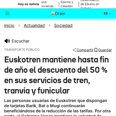
una
Edurne y
|
|
Hoy es noticia
de Elkano en
vivienda
Celedón
Getaria
de Bilbao
Txiki
ES
Inicio
Actualidad
Sociedad
Actualidad
Buscador
Política
Escuchar
TRANSPORTE PÚBLICO
Compartir
Guardar
Cultura
Euskotren mantiene hasta fin
de año el descuento del 50 %
Ikusmiran
en sus servicios de tren,
Eguraldia
tranvía y funicular
Las personas usuarias de Euskotren que dispongan
de tarjetas Barik, Bat o Mugi continuarán
beneficiándose de la reducción de las tarifas. Por otra