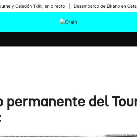
|
urne y Celedón Txiki, en directo
Desembarco de Elkano en Geta
tura
Ikusmiran
Egural
Salud
Tecnología
co permanente del Tou
C