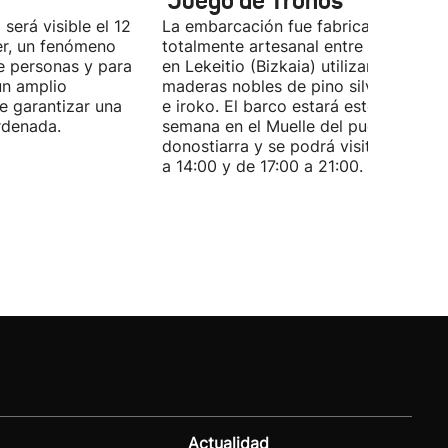
'Juego de Tronos'
 será visible el 12
La embarcación fue fabricada de for
er, un fenómeno
totalmente artesanal entre 1980 y 19
e personas y para
en Lekeitio (Bizkaia) utilizando
un amplio
maderas nobles de pino silvestre, rob
de garantizar una
e iroko. El barco estará este fin de
rdenada.
semana en el Muelle del puerto
donostiarra y se podrá visitar de 11:0
a 14:00 y de 17:00 a 21:00.
Actualidad