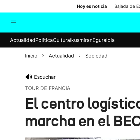
Hoy es noticia
Bajada de Ed
Actualidad
Política
Cul
Actualidad
Política
Cultura
Ikusmiran
Eguraldia
Sociedad
Elecciones
Economía
Inicio
Actualidad
Sociedad
Internacional
Escuchar
TOUR DE FRANCIA
El centro logísti
marcha en el BE