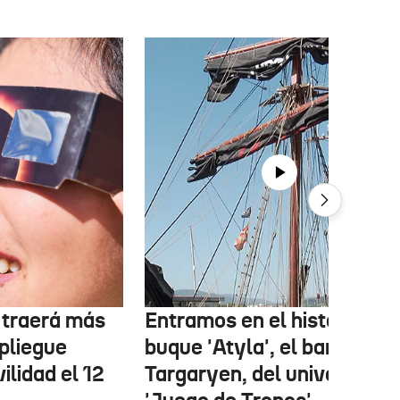
r traerá más
Entramos en el histórico
pliegue
buque 'Atyla', el barco
ilidad el 12
Targaryen, del universo de