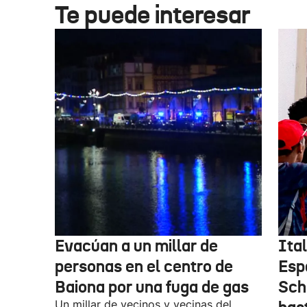
Te puede interesar
Evacúan a un millar de
Ital
personas en el centro de
Esp
Baiona por una fuga de gas
Sch
Un millar de vecinos y vecinas del