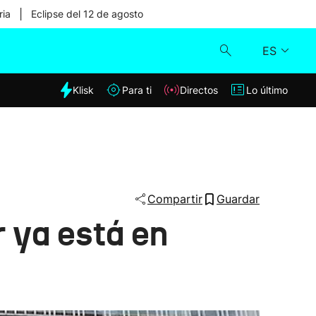
|
ria
Eclipse del 12 de agosto
ES
dia
Klisk
Para ti
Directos
Lo último
Klisk
Directos
Para ti
Compartir
Guardar
r ya está en
Lo último