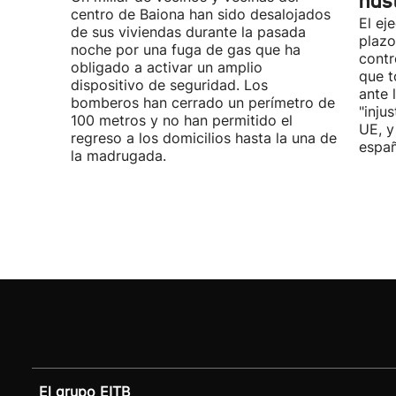
has
centro de Baiona han sido desalojados
El ej
de sus viviendas durante la pasada
plazo
noche por una fuga de gas que ha
contr
obligado a activar un amplio
que t
dispositivo de seguridad. Los
ante 
bomberos han cerrado un perímetro de
"inju
100 metros y no han permitido el
UE, y
regreso a los domicilios hasta la una de
españ
la madrugada.
El grupo EITB