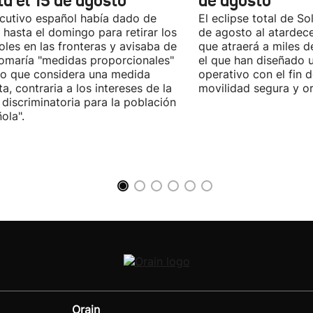
ta el 15 de agosto"
de agosto
ecutivo español había dado de
El eclipse total de Sol
 hasta el domingo para retirar los
de agosto al atardec
oles en las fronteras y avisaba de
que atraerá a miles d
omaría "medidas proporcionales"
el que han diseñado 
lo que considera una medida
operativo con el fin 
sta, contraria a los intereses de la
movilidad segura y o
 discriminatoria para la población
ola".
Orain