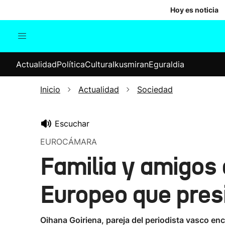
Hoy es noticia
Actualidad
Política
Cul
Actualidad
Política
Cultura
Ikusmiran
Eguraldia
Sociedad
Elecciones
Economía
Inicio
Actualidad
Sociedad
Internacional
Escuchar
EUROCÁMARA
Familia y amigos
Europeo que pres
Oihana Goiriena, pareja del periodista vasco en