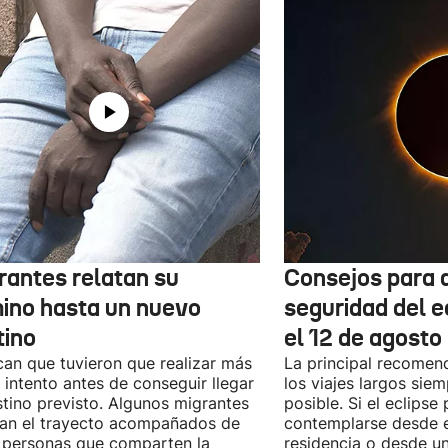
rantes relatan su
Consejos para d
ino hasta un nuevo
seguridad del e
tino
el 12 de agosto
can que tuvieron que realizar más
La principal recomend
 intento antes de conseguir llegar
los viajes largos sie
stino previsto. Algunos migrantes
posible. Si el eclipse
zan el trayecto acompañados de
contemplarse desde e
 personas que comparten la
residencia o desde u