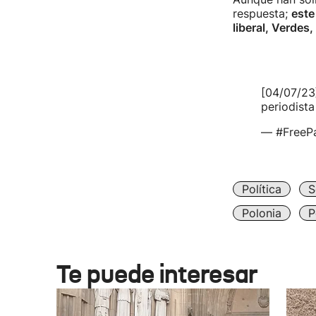
respuesta;
este
liberal, Verdes,
[04/07/23
periodist
— #FreeP
Política
S
Polonia
P
Te puede interesar