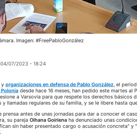
cámara. Imagen: #FreePabloGonzález
n
04/07/2023 - 18:24
s y
organizaciones en defensa de Pablo González
, el perio
 Polonia
desde hace 16 meses, han pedido este martes al 
sione a Varsovia para que respete los derechos básicos de
 y llamadas regulares de su familia, y se le libere hasta que
e prensa antes de unas jornadas para dar a conocer el cas
ra, su pareja
Oihana Goiriena
ha denunciado unas condicion
ifican sin haber presentado cargo o acusación concreta" y "
.