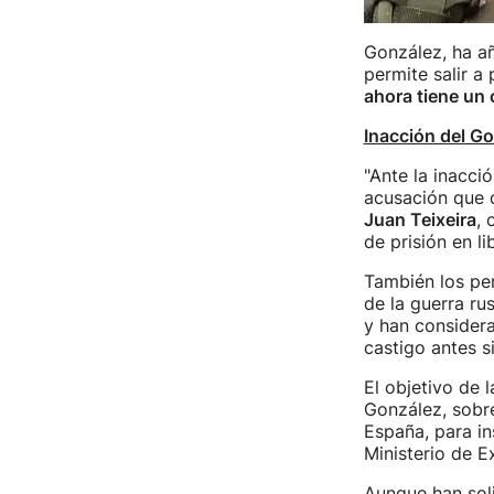
González, ha añ
permite salir a
ahora tiene un
Inacción del G
"Ante la inacci
acusación que 
Juan Teixeira
, 
de prisión en l
También los pe
de la guerra r
y han consider
castigo antes si
El objetivo de 
González, sobre
España, para in
Ministerio de E
Aunque han soli