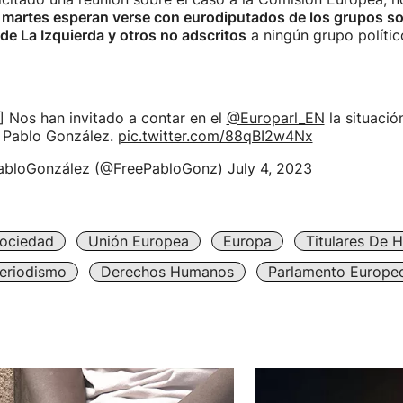
 martes esperan verse con eurodiputados de los grupos s
 de La Izquierda y otros no adscritos
a ningún grupo polític
] Nos han invitado a contar en el
@Europarl_EN
la situació
a Pablo González.
pic.twitter.com/88qBI2w4Nx
abloGonzález (@FreePabloGonz)
July 4, 2023
ociedad
Unión Europea
Europa
Titulares De 
eriodismo
Derechos Humanos
Parlamento Europe