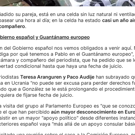
adido su pareja, está en una celda sin luz natural ni ventila
 pasear una hora al día; en la celda ha estado
casi un año ai
 compañero
.
obierno español y Guantánamo europeo
ón del Gobierno español nos vemos obligados a venir aquí.
diga por qué tenemos a Pablo en el Guantánamo europeo",
cámara y compañero del periodista, que ha pedido que se le
ibertad condicional hasta que haya una fecha de juicio.
riodistas
Teresa Aranguren y Paco Audije
han subrayado qu
usa en Ucrania "no puede ser excusa para perder derechos 
ado que a González se le está prolongando el procedimient
quiera de fijarse fecha de juicio.
la visita del grupo al Parlamento Europeo es "que se conozc
 el que han percibido
aún mayor desconocimiento en Eur
sistir en un mayor "apoyo político" desde diferentes instanc
xteriores español vaya "más allá de un apoyo consular bási
citado una reunión sobre el caso a la Comisión Europea, n