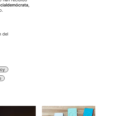
ocialdemócrata,
o.
n del
Hoy
o