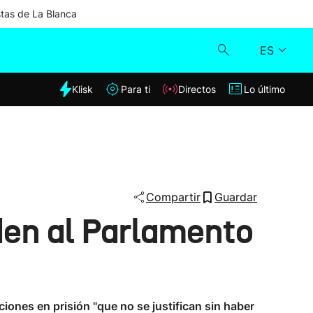
stas de La Blanca
ES
dia
Klisk
Para ti
Directos
Lo último
Klisk
Directos
Para ti
Compartir
Guardar
den al Parlamento
Lo último
ones en prisión "que no se justifican sin haber