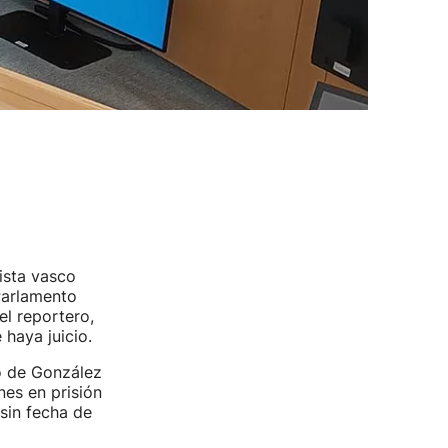
dista vasco
Parlamento
l reportero,
 haya juicio.
o de González
es en prisión
sin fecha de