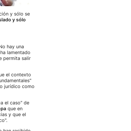
ción y sólo se
slado y sólo
 No hay una
 ha lamentado
 permita salir
e el contexto
fundamentales"
o jurídico como
a el caso" de
opa
que en
ias y que el
co".
o han recibido