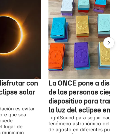
isfrutar con
La ONCE pone a disposició
clipse solar
de las personas ciegas un
dispositivo para transform
ación es evitar
la luz del eclipse en sonido
mpre que sea
LightSound para seguir cada fase del
 puede
fenómeno astronómico del próximo 1
l lugar de
de agosto en diferentes puntos de
n municipio