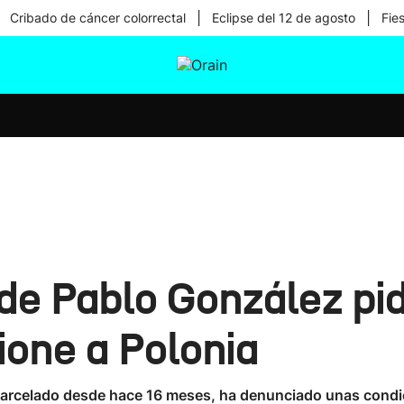
|
|
Cribado de cáncer colorrectal
Eclipse del 12 de agosto
Fie
tura
Ikusmiran
Egural
Salud
Tecnología
 de Pablo González pi
ione a Polonia
carcelado desde hace 16 meses, ha denunciado unas condici