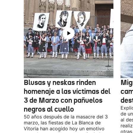
Blusas y neskas rinden
Mig
homenaje a las víctimas del
cam
3 de Marzo con pañuelos
des
negros al cuello
Expli
de un
50 años después de la masacre del 3
al de
marzo, las fiestas de La Blanca de
reali
Vitoria han acogido hoy un emotivo
otras