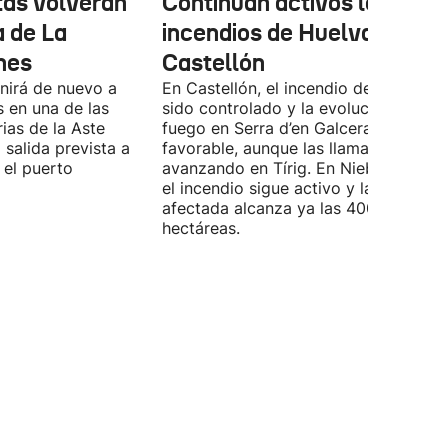
tas volverán
Continúan activos los
a de La
incendios de Huelva y
nes
Castellón
unirá de nuevo a
En Castellón, el incendio de Culla ya 
s en una de las
sido controlado y la evolución del
rias de la Aste
fuego en Serra d’en Galceran es
 salida prevista a
favorable, aunque las llamas continú
 el puerto
avanzando en Tírig. En Niebla (Huelva
el incendio sigue activo y la superfici
afectada alcanza ya las 4000
hectáreas.