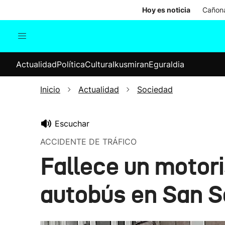
Hoy es noticia
Cañona
Actualidad
Política
Cul
Actualidad
Política
Cultura
Ikusmiran
Eguraldia
Sociedad
Elecciones
Economía
Inicio
Actualidad
Sociedad
Internacional
Escuchar
ACCIDENTE DE TRÁFICO
Fallece un motor
autobús en San S