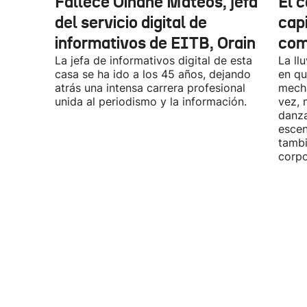
Fallece Oihane Mateos, jefa
El 
del servicio digital de
cap
informativos de EITB, Orain
comi
La jefa de informativos digital de esta
La ll
casa se ha ido a los 45 años, dejando
en qu
atrás una intensa carrera profesional
mecha
unida al periodismo y la información.
vez, 
danza
escen
tambi
corpo