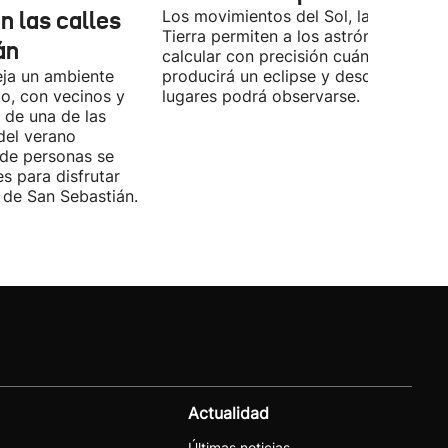
n las calles
Los movimientos del Sol, la Luna y la
Tierra permiten a los astrónomos
án
calcular con precisión cuándo se
eja un ambiente
producirá un eclipse y desde qué
io, con vecinos y
lugares podrá observarse.
o de una de las
del verano
 de personas se
es para disfrutar
de San Sebastián.
Actualidad
Últimas noticias