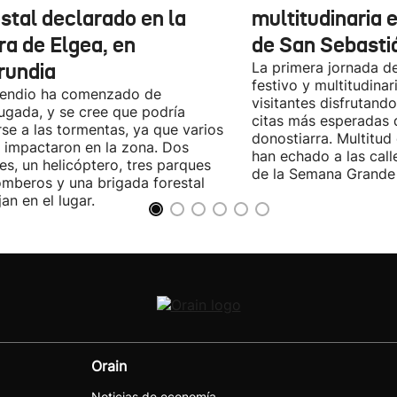
stal declarado en la
multitudinaria e
ra de Elgea, en
de San Sebasti
rundia
La primera jornada d
festivo y multitudinar
cendio ha comenzado de
visitantes disfrutand
gada, y se cree que podría
citas más esperadas 
se a las tormentas, ya que varios
donostiarra. Multitud
 impactaron en la zona. Dos
han echado a las call
es, un helicóptero, tres parques
de la Semana Grande 
mberos y una brigada forestal
jan en el lugar.
Orain
Noticias de economía