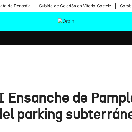
|
|
rata de Donostia
Subida de Celedón en Vitoria-Gasteiz
Carabe
tura
Ikusmiran
Egural
Salud
Tecnología
II Ensanche de Pampl
del parking subterráne