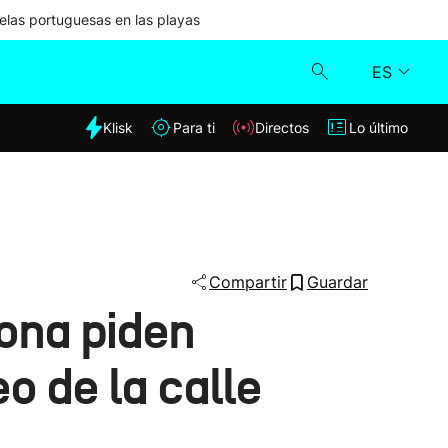
las portuguesas en las playas
ES
dia
Klisk
Para ti
Directos
Lo último
Klisk
Directos
Para ti
Compartir
Guardar
ona piden
Lo último
o de la calle