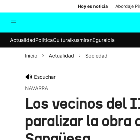
Hoy es noticia
Abordaje Pi
Actualidad
Política
Cul
Actualidad
Política
Cultura
Ikusmiran
Eguraldia
Sociedad
Elecciones
Economía
Inicio
Actualidad
Sociedad
Internacional
Escuchar
NAVARRA
Los vecinos del 
paralizar la obra 
Sangüesa