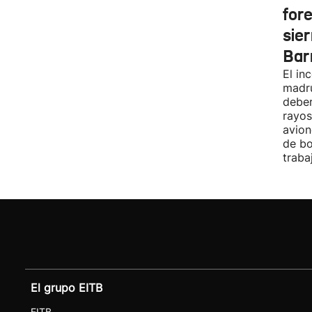
fore
sier
Bar
El in
madru
deber
rayos
avion
de bo
traba
El grupo EITB
EITB