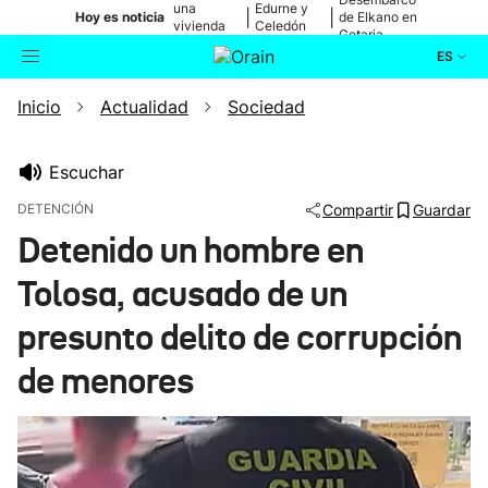
una
Edurne y
|
|
Hoy es noticia
de Elkano en
vivienda
Celedón
Getaria
de Bilbao
Txiki
ES
Inicio
Actualidad
Sociedad
Actualidad
Buscador
Política
Escuchar
DETENCIÓN
Compartir
Guardar
Cultura
Detenido un hombre en
Tolosa, acusado de un
Ikusmiran
presunto delito de corrupción
Eguraldia
de menores