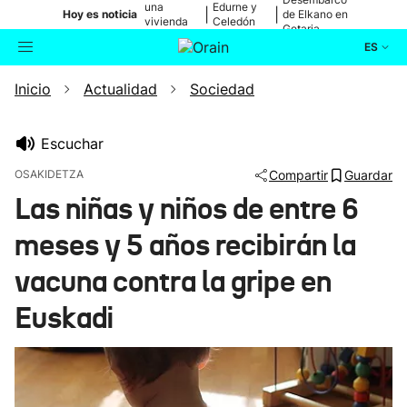
una
Edurne y
|
|
Hoy es noticia
de Elkano en
vivienda
Celedón
Getaria
de Bilbao
Txiki
ES
Inicio
Actualidad
Sociedad
Actualidad
Buscador
Política
Escuchar
OSAKIDETZA
Compartir
Guardar
Cultura
Las niñas y niños de entre 6
meses y 5 años recibirán la
Ikusmiran
vacuna contra la gripe en
Eguraldia
Euskadi