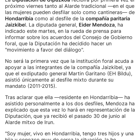
próximo viernes tanto al Alarde tradicional —en el que
las mujeres pueden desfilar solo como cantineras— de
Hondarribia
como al desfile de la
compañía paritaria
Jaizkibe
l. La diputada general,
Eider Mendoza
, ha
indicado este martes, en la rueda de prensa para
informar sobre los acuerdos del Consejo de Gobierno
foral, que la Diputación ha decidido hacer un
"movimiento a favor del diálogo".
No será la primera vez que la institución foral acuda a
apoyar a las integrantes de la compañía Jaizkibel, ya
que el exdiputado general Martin Garitano (EH Bildu),
asistió únicamente al desfile mixto durante su
mandato (2011-2015).
Tras aclarar que ella —residente en Hondarribia— ha
asistido personalmente a los dos desfiles, Mendoza ha
explicado que esta vez lo hará en representación de la
Diputación, que ya recibió el pasado 30 de junio al
Alarde mitxo de Irun.
"Soy mujer, vivo en Hondarribia, tengo tres hijos y una
hija y conozco muy de cerca la situación, la he