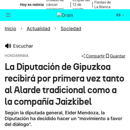
Fiestas de
|
|
Hoy es noticia
cáncer
12 de
La Blanca
colorrectal
agosto
ES
Inicio
Actualidad
Sociedad
Actualidad
Buscador
Política
Escuchar
HONDARRIBIA
Compartir
Guardar
Cultura
La Diputación de Gipuzkoa
recibirá por primera vez tanto
Ikusmiran
al Alarde tradicional como a
Eguraldia
la compañía Jaizkibel
Según la diputada general, Eider Mendoza, la
Diputación ha decidido hacer un "movimiento a favor
del diálogo".