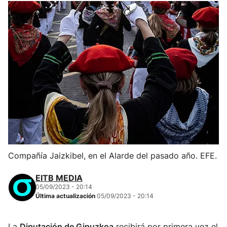
Compañía Jaizkibel, en el Alarde del pasado año. EFE.
EITB MEDIA
05/09/2023 - 20:14
Última actualización
05/09/2023 - 20:14
La
Diputación de Gipuzkoa
recibirá por primera vez el