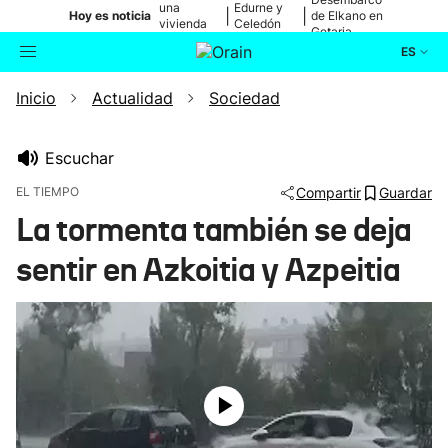
una
Edurne y
|
|
Hoy es noticia
de Elkano en
vivienda
Celedón
Getaria
de Bilbao
Txiki
ES
Inicio
Actualidad
Sociedad
Actualidad
Buscador
Política
Escuchar
EL TIEMPO
Compartir
Guardar
Cultura
La tormenta también se deja
sentir en Azkoitia y Azpeitia
Ikusmiran
Eguraldia