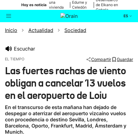
una
Edurne y
|
|
Hoy es noticia
de Elkano en
vivienda
Celedón
Getaria
de Bilbao
Txiki
ES
Inicio
Actualidad
Sociedad
Actualidad
Buscador
Política
Escuchar
EL TIEMPO
Compartir
Guardar
Cultura
Las fuertes rachas de viento
obligan a cancelar 13 vuelos
Ikusmiran
en el aeropuerto de Loiu
Eguraldia
En el transcurso de esta mañana han dejado de
despegar o aterrizar del aeropuerto vizcaíno vuelos
con procedencia o destino Sevilla, Londres,
Barcelona, Oporto, Frankfurt, Madrid, Ámsterdam y
Munich.