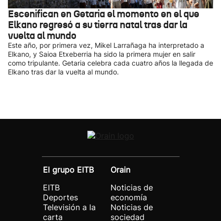
Escenifican en Getaria el momento en el que
Elkano regresó a su tierra natal tras dar la
vuelta al mundo
Este año, por primera vez, Mikel Larrañaga ha interpretado a
Elkano, y Saioa Etxeberria ha sido la primera mujer en salir
como tripulante. Getaria celebra cada cuatro años la llegada de
Elkano tras dar la vuelta al mundo.
El grupo EITB
Orain
EITB
Noticias de
Deportes
economía
Televisión a la
Noticias de
carta
sociedad