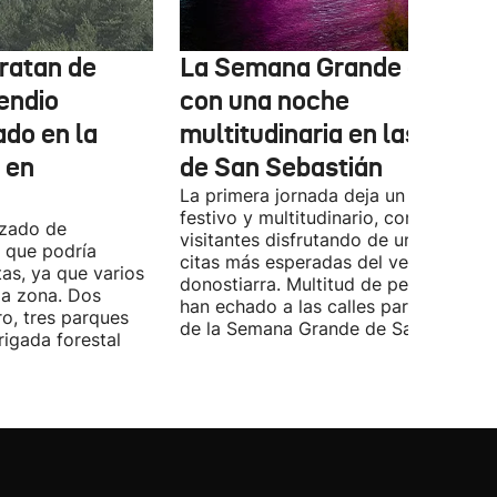
ratan de
La Semana Grande arranc
cendio
con una noche
ado en la
multitudinaria en las calles
, en
de San Sebastián
La primera jornada deja un ambiente
festivo y multitudinario, con vecinos 
nzado de
visitantes disfrutando de una de las
 que podría
citas más esperadas del verano
as, ya que varios
donostiarra. Multitud de personas se
la zona. Dos
han echado a las calles para disfrutar
ro, tres parques
de la Semana Grande de San Sebastiá
igada forestal