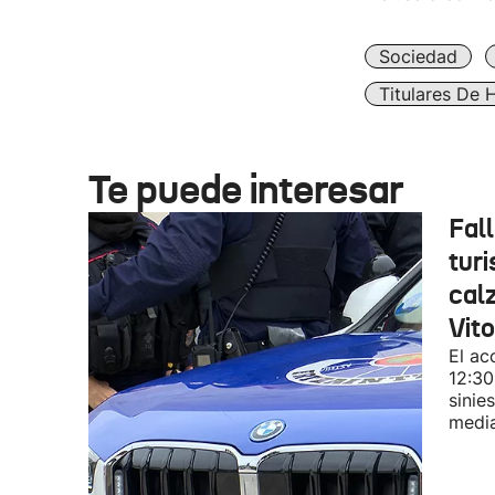
Sociedad
Titulares De 
Te puede interesar
Fal
turi
cal
Vit
El ac
12:30
sinie
media