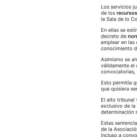
Los servicios j
de los
recursos
la Sala de lo C
En ellas se est
decreto de
nor
emplear en las 
conocimiento de
Asimismo se anu
válidamente el 
convocatorias,
Esto permitía 
que quisiera se
El alto tribuna
exclusivo de la
determinación s
Estas sentencia
de la Asociació
incluso a convo