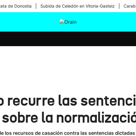
|
|
rata de Donostia
Subida de Celedón en Vitoria-Gasteiz
Carabe
tura
Ikusmiran
Egural
Salud
Tecnología
o recurre las sentenc
 sobre la normalizaci
e los recursos de casación contra las sentencias dictadas 