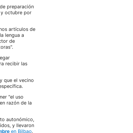
 de preparación
 y octubre por
nos artículos de
la lengua a
ctor de
oras".
legar
 recibir las
y que el vecino
specífica.
ner "el uso
en razón de la
nto autonómico,
idos, y llevaron
mbre
en Bilbao
.