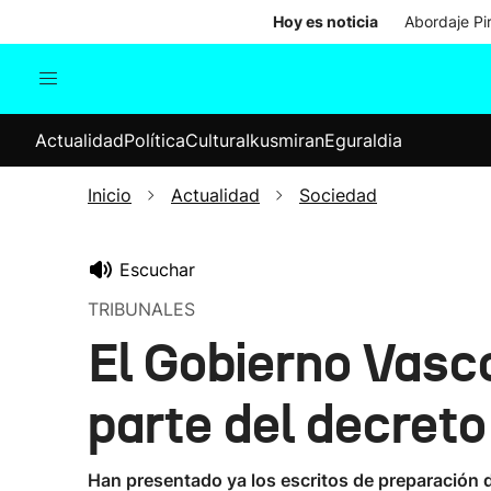
Hoy es noticia
Abordaje Pi
Actualidad
Política
Cul
Actualidad
Política
Cultura
Ikusmiran
Eguraldia
Sociedad
Elecciones
Economía
Inicio
Actualidad
Sociedad
Internacional
Escuchar
TRIBUNALES
El Gobierno Vasc
parte del decreto
Han presentado ya los escritos de preparación d