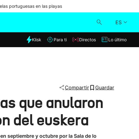
las portuguesas en las playas
ES
dia
Klisk
Para ti
Directos
Lo último
Klisk
Directos
Para ti
Compartir
Guardar
ias que anularon
Lo último
ón del euskera
en septiembre y octubre por la Sala de lo