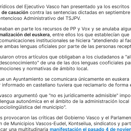
urídicos del Ejecutivo Vasco han presentado ya los escritos
 de casación
contra las sentencias dictadas en septiembre
ontencioso Administrativo del TSJPV.
imaban en parte los recursos de PP y Vox y se anulaba algu
malización del euskera
, entre ellos los que establecían que 
comunicaciones institucionales se hiciera "atendiendo al fa
 ambas lenguas oficiales por parte de las personas recept
laron otros artículos que obligaban a los ciudadanos a "a
desconocimiento" de una de las dos lenguas cooficiales para
 mociones y normativas de ámbito local.
que un Ayuntamiento se comunicara únicamente en euskera 
r informado en castellano tuviera que reclamarlo de forma e
l vasco argumentó que "no es jurídicamente admisible" impo
 lengua autonómica en el ámbito de la administración local 
ociolingüística del municipio".
s provocaron las críticas del Gobierno Vasco y el Parlame
n de Municipios Vascos-Eudel, Kontseilua, sindicatos y part
car una multitudinaria
manifestación el pasado 4 de novie