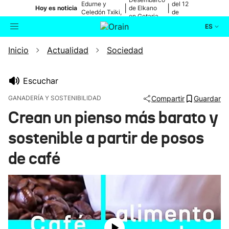
Edurne y
del 12
|
|
Hoy es noticia
de Elkano
Celedón Txiki,
de
en Getaria
en directo
agosto
ES
Inicio
Actualidad
Sociedad
Actualidad
Buscador
Política
Escuchar
GANADERÍA Y SOSTENIBILIDAD
Compartir
Guardar
Cultura
Crean un pienso más barato y
sostenible a partir de posos
Ikusmiran
de café
Eguraldia