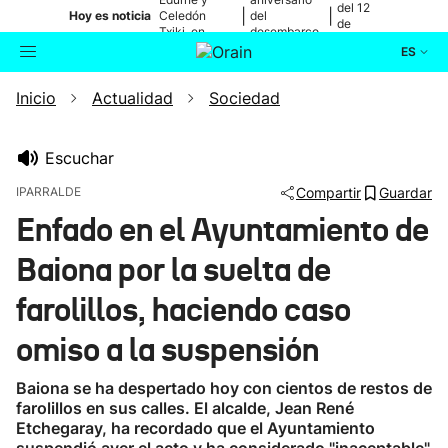
del 12
|
|
Hoy es noticia
Celedón
del
de
Txiki, en
desembarco
agosto
directo
de Elkano
ES
Inicio
Actualidad
Sociedad
Actualidad
Buscador
Política
Escuchar
IPARRALDE
Compartir
Guardar
Cultura
Enfado en el Ayuntamiento de
Baiona por la suelta de
Ikusmiran
farolillos, haciendo caso
Eguraldia
omiso a la suspensión
Baiona se ha despertado hoy con cientos de restos de
farolillos en sus calles. El alcalde, Jean René
Etchegaray, ha recordado que el Ayuntamiento