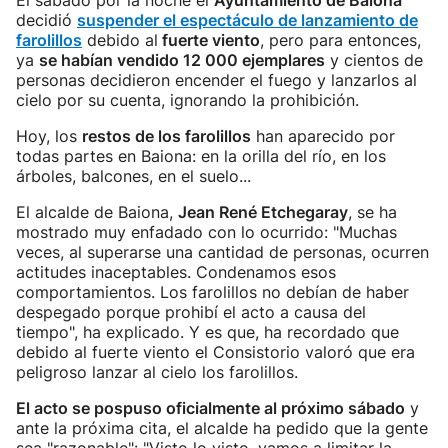
El sábado por la noche el
Ayuntamiento de Baiona
decidió
suspender el espectáculo de lanzamiento de
farolillos
debido al
fuerte viento
, pero para entonces,
ya
se habían vendido 12 000 ejemplares
y cientos de
personas decidieron encender el fuego y lanzarlos al
cielo por su cuenta, ignorando la prohibición.
Hoy, los
restos de los farolillos
han aparecido por
todas partes en Baiona: en la orilla del río, en los
árboles, balcones, en el suelo...
El alcalde de Baiona,
Jean René Etchegaray
, se ha
mostrado muy enfadado con lo ocurrido: "Muchas
veces, al superarse una cantidad de personas, ocurren
actitudes inaceptables. Condenamos esos
comportamientos. Los farolillos no debían de haber
despegado porque prohibí el acto a causa del
tiempo", ha explicado. Y es que, ha recordado que
debido al fuerte viento el Consistorio valoró que era
peligroso lanzar al cielo los farolillos.
El acto se pospuso oficialmente al próximo sábado
y
ante la próxima cita, el alcalde ha pedido que la gente