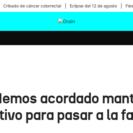
|
|
Cribado de cáncer colorrectal
Eclipse del 12 de agosto
Fie
tura
Ikusmiran
Egural
Salud
Tecnología
'Hemos acordado mant
tivo para pasar a la f