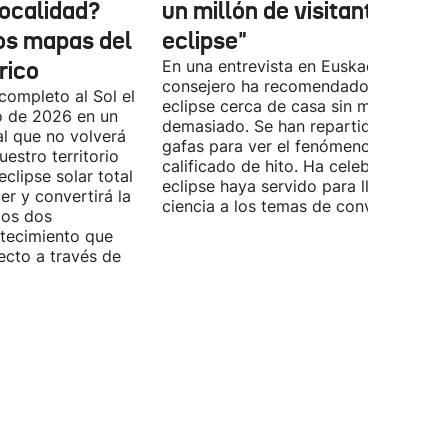
localidad?
un millón de visitantes por 
los mapas del
eclipse"
rico
En una entrevista en Euskadi Irratia, e
consejero ha recomendado ver el
completo al Sol el
eclipse cerca de casa sin moverse
o de 2026 en un
demasiado. Se han repartido miles d
l que no volverá
gafas para ver el fenómeno que ya h
estro territorio
calificado de hito. Ha celebrado que 
eclipse solar total
eclipse haya servido para llevar la
r y convertirá la
ciencia a los temas de conversación.
los dos
ntecimiento que
ecto a través de