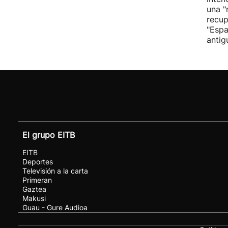
una "
recup
"Espa
antig
El grupo EITB
EITB
Deportes
Televisión a la carta
Primeran
Gaztea
Makusi
Guau - Gure Audioa