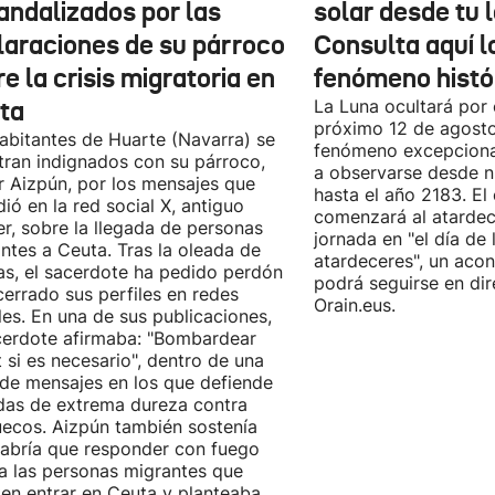
andalizados por las
solar desde tu 
laraciones de su párroco
Consulta aquí 
e la crisis migratoria en
fenómeno histó
ta
La Luna ocultará por 
próximo 12 de agost
abitantes de Huarte (Navarra) se
fenómeno excepciona
ran indignados con su párroco,
a observarse desde nu
r Aizpún, por los mensajes que
hasta el año 2183. El 
dió en la red social X, antiguo
comenzará al atardece
er, sobre la llegada de personas
jornada en "el día de 
ntes a Ceuta. Tras la oleada de
atardeceres", un aco
cas, el sacerdote ha pedido perdón
podrá seguirse en dir
cerrado sus perfiles en redes
Orain.eus.
les. En una de sus publicaciones,
cerdote afirmaba: "Bombardear
 si es necesario", dentro de una
 de mensajes en los que defiende
as de extrema dureza contra
ecos. Aizpún también sostenía
abría que responder con fuego
a las personas migrantes que
ten entrar en Ceuta y planteaba