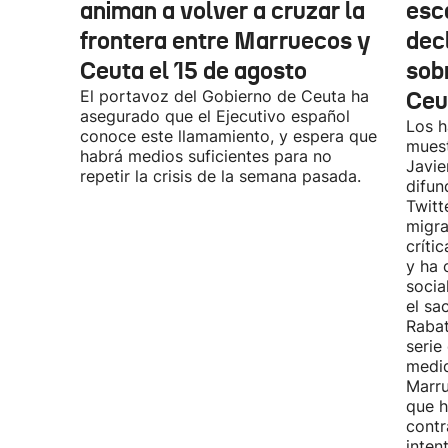
animan a volver a cruzar la
esc
frontera entre Marruecos y
dec
Ceuta el 15 de agosto
sobr
El portavoz del Gobierno de Ceuta ha
Ceu
asegurado que el Ejecutivo español
Los h
conoce este llamamiento, y espera que
muest
habrá medios suficientes para no
Javie
repetir la crisis de la semana pasada.
difun
Twitt
migra
críti
y ha 
socia
el sa
Rabat
serie
medid
Marru
que h
contr
inten