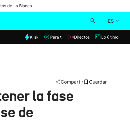
stas de La Blanca
ES
dia
Klisk
Para ti
Directos
Lo último
Klisk
Directos
Para ti
Compartir
Guardar
ener la fase
Lo último
ase de