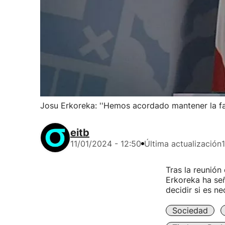
Josu Erkoreka: ''Hemos acordado mantener la fas
eitb
11/01/2024 - 12:50
Última actualización
Tras la reunión
Erkoreka ha señ
decidir si es n
Sociedad