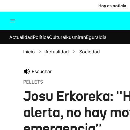
Hoy es noticia
Actualidad
Política
Cul
Actualidad
Política
Cultura
Ikusmiran
Eguraldia
Sociedad
Elecciones
Economía
Inicio
Actualidad
Sociedad
Internacional
Escuchar
PELLETS
Josu Erkoreka: '
alerta, no hay mo
emergencia''