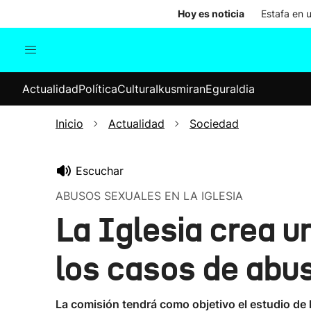
Hoy es noticia
Estafa en 
Actualidad
Política
Cul
Actualidad
Política
Cultura
Ikusmiran
Eguraldia
Sociedad
Elecciones
Economía
Inicio
Actualidad
Sociedad
Internacional
Escuchar
ABUSOS SEXUALES EN LA IGLESIA
La Iglesia crea u
los casos de abu
La comisión tendrá como objetivo el estudio de l