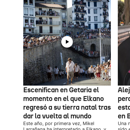
Escenifican en Getaria el
Ale
momento en el que Elkano
per
regresó a su tierra natal tras
esta
dar la vuelta al mundo
en 
Este año, por primera vez, Mikel
Una n
Larrañaga ha interpretado a Elkano, y
sido 