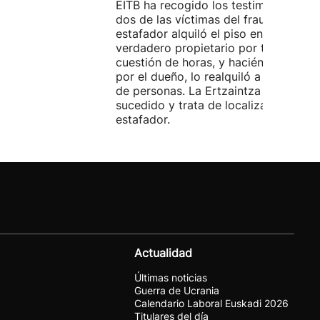
EITB ha recogido los testimonios de
dos de las víctimas del fraude. El
estafador alquiló el piso en Airbnb a 
verdadero propietario por tres días. 
cuestión de horas, y haciéndose pasa
por el dueño, lo realquiló a una doce
de personas. La Ertzaintza investiga 
sucedido y trata de localizar al
estafador.
Actualidad
Últimas noticias
Guerra de Ucrania
Calendario Laboral Euskadi 2026
Titulares del día