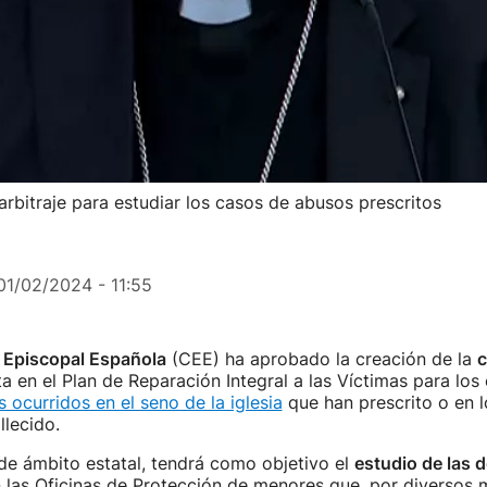
rbitraje para estudiar los casos de abusos prescritos
01/02/2024 - 11:55
 Episcopal Española
(CEE) ha aprobado la creación de la
c
a en el Plan de Reparación Integral a las Víctimas para los
 ocurridos en el seno de la iglesia
que han prescrito o en l
llecido.
de ámbito estatal, tendrá como objetivo el
estudio de las 
 las Oficinas de Protección de menores que, por diversos 