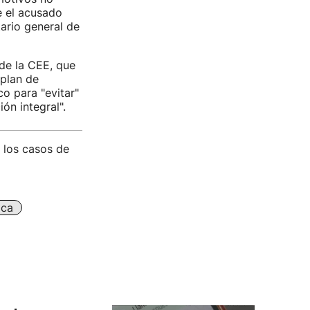
e el acusado
tario general de
de la CEE, que
 plan de
co para "evitar"
ón integral".
 los casos de
ica