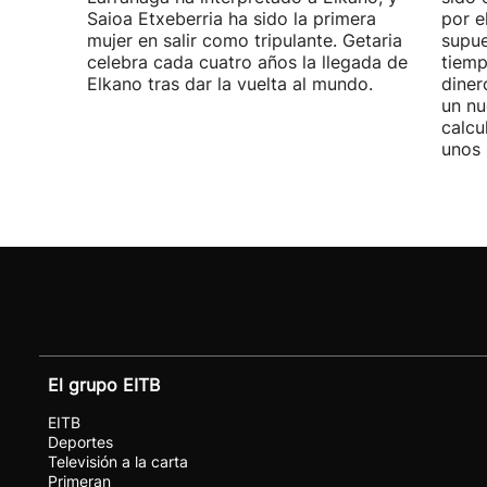
Saioa Etxeberria ha sido la primera
por e
mujer en salir como tripulante. Getaria
supue
celebra cada cuatro años la llegada de
tiemp
Elkano tras dar la vuelta al mundo.
diner
un nu
calcu
unos 
El grupo EITB
EITB
Deportes
Televisión a la carta
Primeran