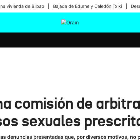
|
|
una vivienda de Bilbao
Bajada de Edurne y Celedón Txiki
Dese
tura
Ikusmiran
Egural
Salud
Tecnología
na comisión de arbitra
sos sexuales prescrit
as denuncias presentadas que, por diversos motivos, no pue