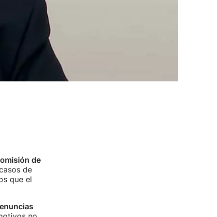
omisión de
 casos de
os que el
denuncias
motivos no