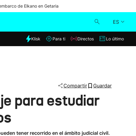
mbarco de Elkano en Getaria
ES
dia
Klisk
Para ti
Directos
Lo último
Klisk
Directos
Para ti
Compartir
Guardar
je para estudiar
Lo último
os
den tener recorrido en el ámbito judicial civil.