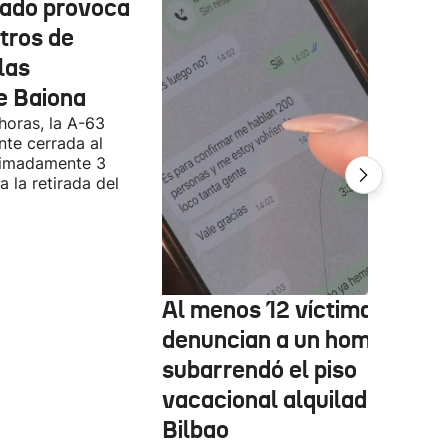
cado provoca
tros de
las
e Baiona
 horas, la A-63
te cerrada al
ximadamente 3
 la retirada del
Al menos 12 víctimas
denuncian a un hombre qu
subarrendó el piso
vacacional alquilado en
Bilbao