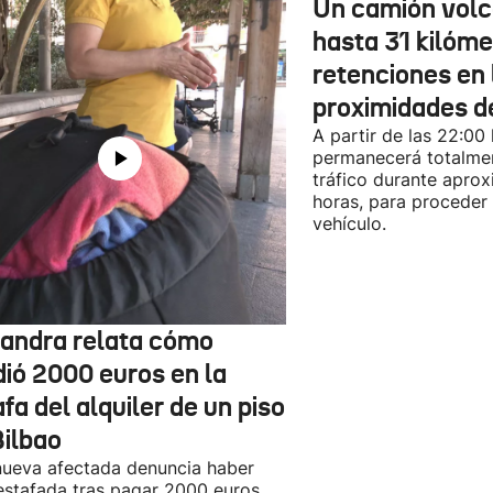
Un camión vol
hasta 31 kilóme
retenciones en 
proximidades d
A partir de las 22:00
permanecerá totalmen
tráfico durante apro
horas, para proceder a
vehículo.
jandra relata cómo
dió 2000 euros en la
fa del alquiler de un piso
Bilbao
ueva afectada denuncia haber
estafada tras pagar 2000 euros