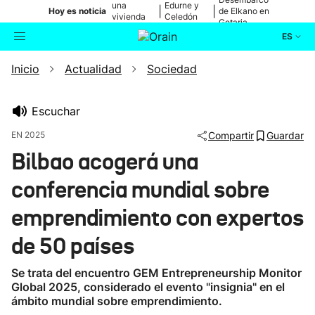
una
Edurne y
|
|
Hoy es noticia
de Elkano en
vivienda
Celedón
Getaria
de Bilbao
Txiki
ES
Inicio
Actualidad
Sociedad
Actualidad
Buscador
Política
Escuchar
EN 2025
Compartir
Guardar
Cultura
Bilbao acogerá una
conferencia mundial sobre
Ikusmiran
emprendimiento con expertos
Eguraldia
de 50 países
Se trata del encuentro GEM Entrepreneurship Monitor
Global 2025, considerado el evento "insignia" en el
ámbito mundial sobre emprendimiento.