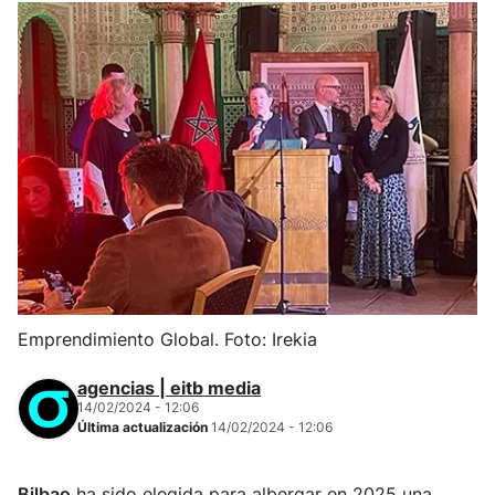
Emprendimiento Global. Foto: Irekia
agencias | eitb media
14/02/2024 - 12:06
Última actualización
14/02/2024 - 12:06
Bilbao
ha sido elegida para albergar en 2025 una