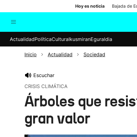
Hoy es noticia
Bajada de Ed
Actualidad
Política
Cul
Actualidad
Política
Cultura
Ikusmiran
Eguraldia
Sociedad
Elecciones
Economía
Inicio
Actualidad
Sociedad
Internacional
Escuchar
CRISIS CLIMÁTICA
Árboles que resis
gran valor