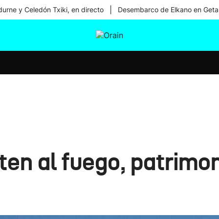
|
urne y Celedón Txiki, en directo
Desembarco de Elkano en Geta
tura
Ikusmiran
Egural
Salud
Tecnología
ten al fuego, patrimon