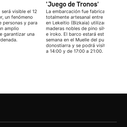
'Juego de Tronos'
 será visible el 12
La embarcación fue fabricada de for
er, un fenómeno
totalmente artesanal entre 1980 y 19
e personas y para
en Lekeitio (Bizkaia) utilizando
un amplio
maderas nobles de pino silvestre, rob
de garantizar una
e iroko. El barco estará este fin de
rdenada.
semana en el Muelle del puerto
donostiarra y se podrá visitar de 11:0
a 14:00 y de 17:00 a 21:00.