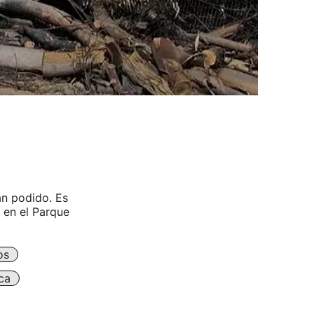
an podido. Es
, en el Parque
os
ca