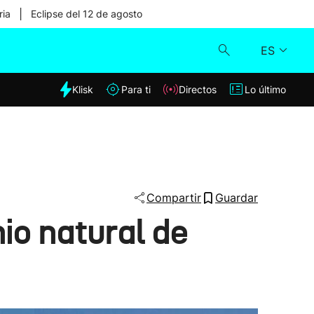
|
ria
Eclipse del 12 de agosto
ES
dia
Klisk
Para ti
Directos
Lo último
Klisk
Directos
Para ti
Compartir
Guardar
io natural de
Lo último