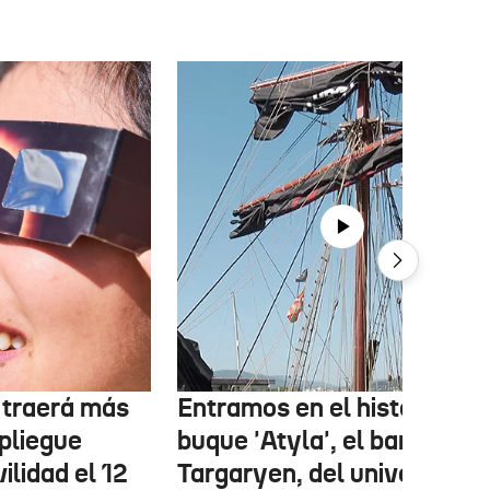
r traerá más
Entramos en el histórico
pliegue
buque 'Atyla', el barco
ilidad el 12
Targaryen, del universo de