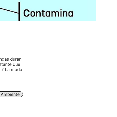
endas duran
stante que
al? La moda
 Ambiente