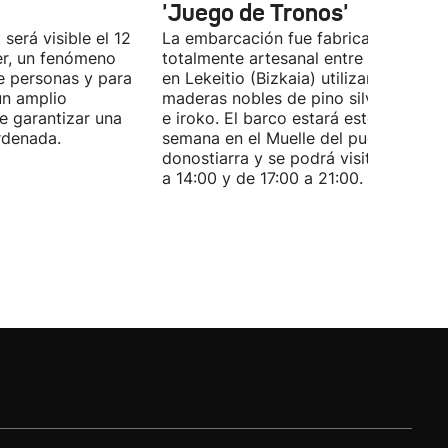
'Juego de Tronos'
 será visible el 12
La embarcación fue fabricada de for
er, un fenómeno
totalmente artesanal entre 1980 y 19
e personas y para
en Lekeitio (Bizkaia) utilizando
un amplio
maderas nobles de pino silvestre, rob
de garantizar una
e iroko. El barco estará este fin de
rdenada.
semana en el Muelle del puerto
donostiarra y se podrá visitar de 11:0
a 14:00 y de 17:00 a 21:00.