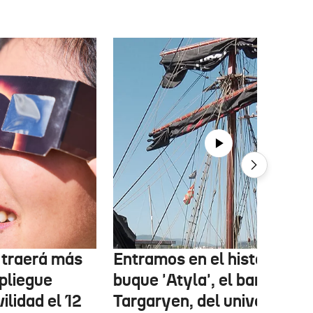
r traerá más
Entramos en el histórico
pliegue
buque 'Atyla', el barco
ilidad el 12
Targaryen, del universo de