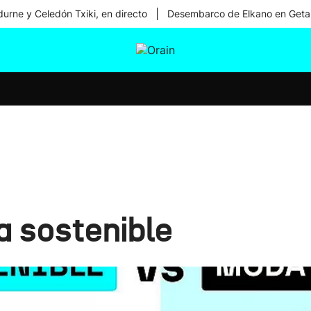
|
urne y Celedón Txiki, en directo
Desembarco de Elkano en Geta
tura
Ikusmiran
Egural
Salud
Tecnología
a sostenible