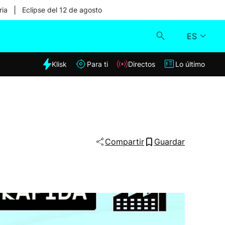
|
ria
Eclipse del 12 de agosto
ES
dia
Klisk
Para ti
Directos
Lo último
Klisk
Directos
Para ti
Compartir
Guardar
Lo último