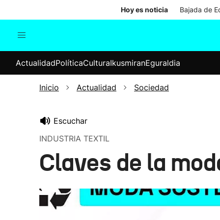
Hoy es noticia
Bajada de Ed
Actualidad
Política
Cul
Actualidad
Política
Cultura
Ikusmiran
Eguraldia
Sociedad
Elecciones
Economía
Inicio
Actualidad
Sociedad
Internacional
Escuchar
INDUSTRIA TEXTIL
Claves de la mod