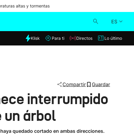
aturas altas y tormentas
ES
dia
Klisk
Para ti
Directos
Lo último
Klisk
Directos
Para ti
Compartir
Guardar
nece interrumpido
Lo último
 un árbol
rio haya quedado cortado en ambas direcciones.