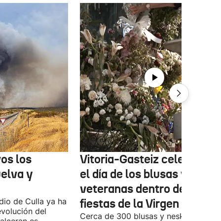
os los
Vitoria-Gasteiz celebra ho
uelva y
el día de los blusas y nesk
veteranas dentro de las
ndio de Culla ya ha
fiestas de la Virgen Blanca
evolución del
Cerca de 300 blusas y neskas