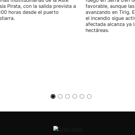
 más multitudinarias de la Aste
fuego en Serra d’en G
ia Pirata, con la salida prevista a
favorable, aunque las
7:00 horas desde el puerto
avanzando en Tírig. E
tiarra.
el incendio sigue acti
afectada alcanza ya 
hectáreas.