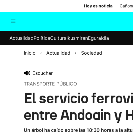
Hoy es noticia
Cañona
Actualidad
Política
Cul
Actualidad
Política
Cultura
Ikusmiran
Eguraldia
Sociedad
Elecciones
Economía
Inicio
Actualidad
Sociedad
Internacional
Escuchar
TRANSPORTE PÚBLICO
El servicio ferro
entre Andoain y H
Un árbol ha caído sobre las 18:30 horas a la al