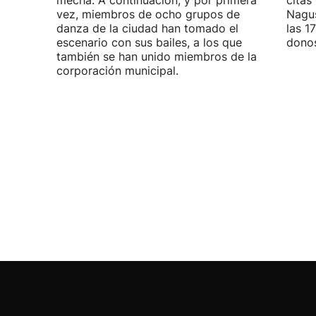
mecha. A continuación, y por primera
citas
vez, miembros de ocho grupos de
Nagus
danza de la ciudad han tomado el
las 1
escenario con sus bailes, a los que
donos
también se han unido miembros de la
corporación municipal.