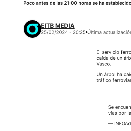
Poco antes de las 21:00 horas se ha establecido 
EITB MEDIA
25/02/2024 - 20:25
Última actualizació
El servicio fer
caída de un ár
Vasco.
Un árbol ha caí
tráfico ferrovi
Se encuent
vías por l
— INFOAdi