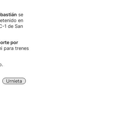
ebastián
se
etenido en
 C-1 de San
porte por
i para trenes
o.
Urnieta