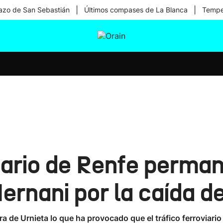
|
|
zo de San Sebastián
Últimos compases de La Blanca
Temper
tura
Ikusmiran
Egural
Salud
Tecnología
viario de Renfe perma
ernani por la caída de
tura de Urnieta lo que ha provocado que el tráfico ferrovia