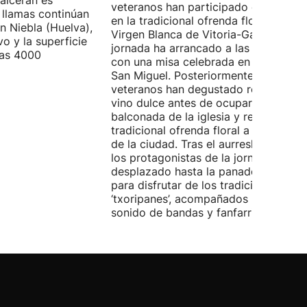
alceran es
veteranos han participado este sába
 llamas continúan
en la tradicional ofrenda floral a la
n Niebla (Huelva),
Virgen Blanca de Vitoria-Gasteiz. La
vo y la superficie
jornada ha arrancado a las 9:00 hora
las 4000
con una misa celebrada en la iglesia 
San Miguel. Posteriormente, los
veteranos han degustado rosquillas y
vino dulce antes de ocupar la
balconada de la iglesia y realizar la
tradicional ofrenda floral a la patrona
de la ciudad. Tras el aurresku de hono
los protagonistas de la jornada se ha
desplazado hasta la panadería Artep
para disfrutar de los tradicionales
‘txoripanes’, acompañados por el
sonido de bandas y fanfarrias.