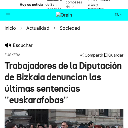
compases
|
|
Hoy es noticia
de San
altas y
de La
Sebastián
tormentas
Blanca
ES
Inicio
Actualidad
Sociedad
Actualidad
Buscador
Política
Escuchar
EUSKERA
Compartir
Guardar
Cultura
Trabajadores de la Diputación
de Bizkaia denuncian las
Ikusmiran
últimas sentencias
Eguraldia
''euskarafobas''