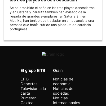
Se ha prohibido el baño en las tres playas donostiarras,
y en Getaria y Zarautz también han avisado de la
llegada de grandes ejemplares. En Saturrarán, en
Mutriku, han tenido que trasladar en ambulancia a una
persona que había sufrido una picadura de carabela
portuguesa.
El grupo EITB
Orain
EITB
Noticias de
Deportes
economía
Televisión a la
Noticias de
carta
sociedad
Primeran
Noticias
Gaztea
internacionales