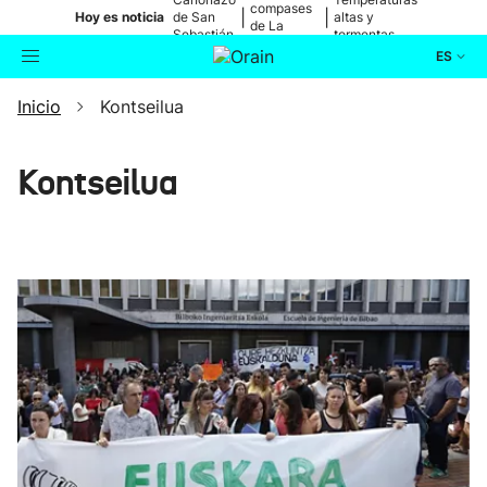
compases
|
|
Hoy es noticia
de San
altas y
de La
Sebastián
tormentas
Blanca
ES
Inicio
Kontseilua
Actualidad
Buscador
Política
Kontseilua
Cultura
Ikusmiran
Eguraldia