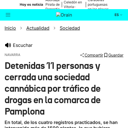
Celedón en
|
|
Hoy es noticia
Pirata de
portuguesas
Vitoria-
Donostia
en las playas
Gasteiz
ES
Inicio
Actualidad
Sociedad
Actualidad
Buscador
Política
Escuchar
NAVARRA
Compartir
Guardar
Cultura
Detenidas 11 personas y
cerrada una sociedad
Ikusmiran
cannábica por tráfico de
Eguraldia
drogas en la comarca de
Pamplona
En total, de los cuatro registros practicados, se han