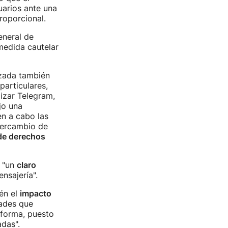
uarios ante una
roporcional.
eneral de
medida cautelar
izada también
particulares,
izar Telegram,
jo una
n a cabo las
ntercambio de
de derechos
a "un
claro
nsajería".
ién el
impacto
dades que
aforma, puesto
adas".