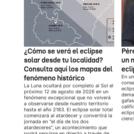
¿Cómo se verá el eclipse
Pér
solar desde tu localidad?
un m
Consulta aquí los mapas del
ecl
fenómeno histórico
En un
conse
La Luna ocultará por completo al Sol el
eclip
próximo 12 de agosto de 2026 en un
demas
fenómeno excepcional que no volverá
gafas
a observarse desde nuestro territorio
calif
hasta el año 2183. El eclipse solar total
eclip
comenzará al atardecer y convertirá la
cienc
jornada en "el día de los dos
atardeceres", un acontecimiento que
podrá seguirse en directo a través de