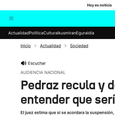
Hoy es noticia
Actualidad
Política
Cul
Actualidad
Política
Cultura
Ikusmiran
Eguraldia
Sociedad
Elecciones
Economía
Inicio
Actualidad
Sociedad
Internacional
Escuchar
AUDIENCIA NACIONAL
Pedraz recula y d
entender que ser
El juez estima que si se acordara la suspensión,