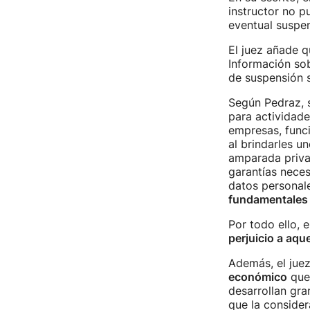
instructor no p
eventual suspen
El juez añade q
Información sob
de suspensión s
Según Pedraz, s
para actividade
empresas, funci
al brindarles u
amparada priva
garantías neces
datos personale
fundamentales 
Por todo ello, 
perjuicio a aqu
Además, el juez
económico
que 
desarrollan gra
que la consider