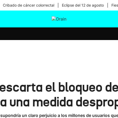
|
|
Cribado de cáncer colorrectal
Eclipse del 12 de agosto
Fie
tura
Ikusmiran
Egural
Salud
Tecnología
escarta el bloqueo d
ía una medida despro
 supondría un claro perjuicio a los millones de usuarios que