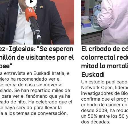
ez-Iglesias: "Se esperan
El cribado de c
illón de visitantes por el
colorrectal red
ipse"
mitad la mortal
a entrevista en Euskadi Irratia, el
Euskadi
jero ha recomendado ver el
Un estudio publicad
se cerca de casa sin moverse
Network Open, lidera
iado. Se han repartido miles de
investigadores de Bi
 para ver el fenómeno que ya ha
confirma que el pro
icado de hito. Ha celebrado que el
cribado de cáncer col
se haya servido para llevar la
desde 2009, ha reduc
ia a los temas de conversación.
un 50% entre los 50 
dos décadas.