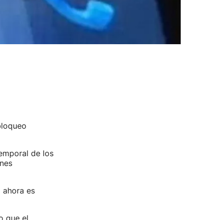
bloqueo
temporal de los
rnes
 ahora es
o que el