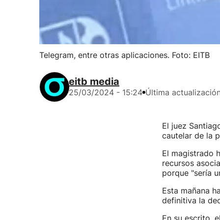
Telegram, entre otras aplicaciones. Foto: EITB
eitb media
25/03/2024 - 15:24
Última actualizació
El juez Santiag
cautelar de la 
El magistrado h
recursos asoci
porque "sería u
Esta mañana ha
definitiva la de
En su escrito, 