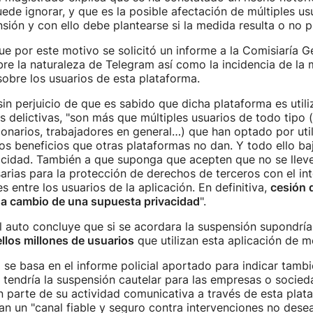
uede ignorar, y que es la posible afectación de múltiples us
sión y con ello debe plantearse si la medida resulta o no p
ue por este motivo se solicitó un informe a la Comisiaría G
re la naturaleza de Telegram así como la incidencia de la 
obre los usuarios de esta plataforma.
in perjuicio de que es sabido que dicha plataforma es util
s delictivas, "son más que múltiples usuarios de todo tipo (
onarios, trabajadores en general…) que han optado por util
nos beneficios que otras plataformas no dan. Y todo ello ba
cidad. También a que suponga que acepten que no se lleve
arias para la protección de derechos de terceros con el i
s entre los usuarios de la aplicación. En definitiva,
cesión 
a cambio de una supuesta privacidad
".
el auto concluye que si se acordara la suspensión supondrí
ellos millones de usuarios
que utilizan esta aplicación de me
 se basa en el informe policial aportado para indicar tamb
tendría la suspensión cautelar para las empresas o socie
n parte de su actividad comunicativa a través de esta plat
an un "canal fiable y seguro contra intervenciones no dese