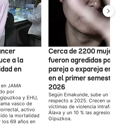
áncer
Cerca de 2200 mujeres
uce a la
fueron agredidas por su
idad en
pareja o expareja en Euska
en el primer semestre de
o en JAMA
2026
do por
Según Emakunde, sube un 7 %
ogipuzkoa y EHU,
respecto a 2025. Crecen un 20 % las
grama vasco de
víctimas de violencia intrafamiliar en
orrectal, activo
Álava y un 10 % las agresiones en
ido la mortalidad
Gipuzkoa.
y los 69 años en