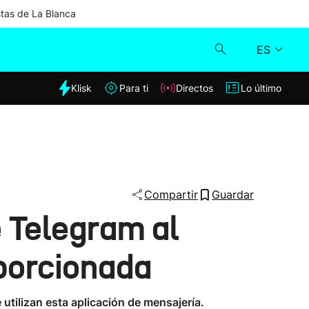
stas de La Blanca
ES
dia
Klisk
Para ti
Directos
Lo último
Klisk
Directos
Para ti
Compartir
Guardar
e Telegram al
Lo último
porcionada
 utilizan esta aplicación de mensajería.