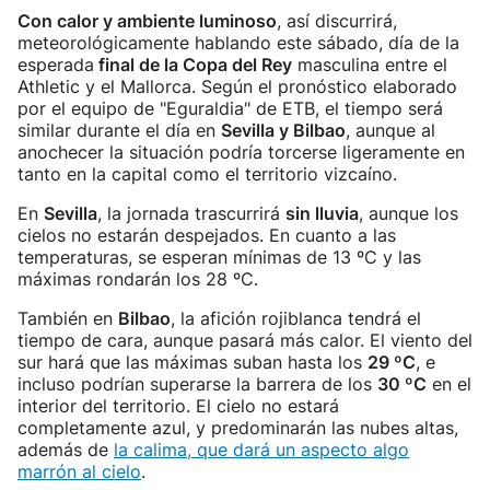
Con calor y ambiente luminoso
, así discurrirá,
meteorológicamente hablando este sábado, día de la
esperada
final de la Copa del Rey
masculina entre el
Athletic y el Mallorca. Según el pronóstico elaborado
por el equipo de "Eguraldia" de ETB, el tiempo será
similar durante el día en
Sevilla y Bilbao
, aunque al
anochecer la situación podría torcerse ligeramente en
tanto en la capital como el territorio vizcaíno.
En
Sevilla
, la jornada trascurrirá
sin lluvia
, aunque los
cielos no estarán despejados. En cuanto a las
temperaturas, se esperan mínimas de 13 ºC y las
máximas rondarán los 28 ºC.
También en
Bilbao
, la afición rojiblanca tendrá el
tiempo de cara, aunque pasará más calor. El viento del
sur hará que las máximas suban hasta los
29 ºC
, e
incluso podrían superarse la barrera de los
30 ºC
en el
interior del territorio. El cielo no estará
completamente azul, y predominarán las nubes altas,
además de
la calima, que dará un aspecto algo
marrón al cielo
.