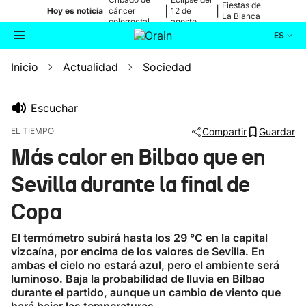
Fiestas de
|
|
Hoy es noticia
cáncer
12 de
La Blanca
colorrectal
agosto
ES
Inicio
Actualidad
Sociedad
Actualidad
Buscador
Política
Escuchar
EL TIEMPO
Compartir
Guardar
Cultura
Más calor en Bilbao que en
Sevilla durante la final de
Ikusmiran
Copa
Eguraldia
El termómetro subirá hasta los 29 °C en la capital
vizcaína, por encima de los valores de Sevilla. En
ambas el cielo no estará azul, pero el ambiente será
luminoso. Baja la probabilidad de lluvia en Bilbao
durante el partido, aunque un cambio de viento que