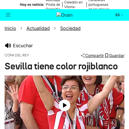
Celedón en
|
|
Hoy es noticia
Pirata de
portuguesas
Vitoria-
Donostia
en las playas
Gasteiz
ES
Inicio
Actualidad
Sociedad
Actualidad
Buscador
Política
Escuchar
COPA DEL REY
Compartir
Guardar
Cultura
Sevilla tiene color rojiblanco
Ikusmiran
Eguraldia