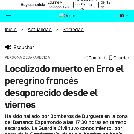
Edurne y
del 12
|
|
Hoy es noticia
de Elkano
Celedón Txiki,
de
en Getaria
en directo
agosto
ES
Inicio
Actualidad
Sociedad
Actualidad
Buscador
Política
Escuchar
PERSONA DESAPARECIDA
Compartir
Guardar
Cultura
Localizado muerto en Erro el
peregrino francés
Ikusmiran
desaparecido desde el
Eguraldia
viernes
Ha sido hallado por Bomberos de Burguete en la zona
del Barranco Ezparrondo a las 17:30 horas en terreno
escarpado. La Guardia Civil tuvo conocimiento, por