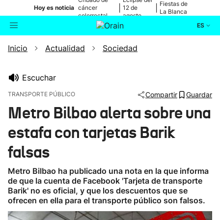
Fiestas de
|
|
Hoy es noticia
cáncer
12 de
La Blanca
colorrectal
agosto
ES
Inicio
Actualidad
Sociedad
Actualidad
Buscador
Política
Escuchar
TRANSPORTE PÚBLICO
Compartir
Guardar
Cultura
Metro Bilbao alerta sobre una
estafa con tarjetas Barik
Ikusmiran
falsas
Eguraldia
Metro Bilbao ha publicado una nota en la que informa
de que la cuenta de Facebook 'Tarjeta de transporte
Barik' no es oficial, y que los descuentos que se
ofrecen en ella para el transporte público son falsos.