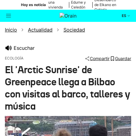
una
Edurne y
|
|
Hoy es noticia
de Elkano en
vivienda
Celedón
Getaria
de Bilbao
Txiki
ES
Inicio
Actualidad
Sociedad
Actualidad
Buscador
Política
Escuchar
ECOLOGÍA
Compartir
Guardar
Cultura
El 'Arctic Sunrise' de
Greenpeace llega a Bilbao
Ikusmiran
con visitas al barco, talleres y
Eguraldia
música