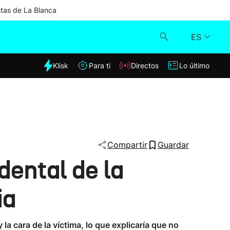
stas de La Blanca
ES
dia
Klisk
Para ti
Directos
Lo último
Klisk
Directos
Para ti
Compartir
Guardar
dental de la
Lo último
ia
la cara de la víctima, lo que explicaría que no