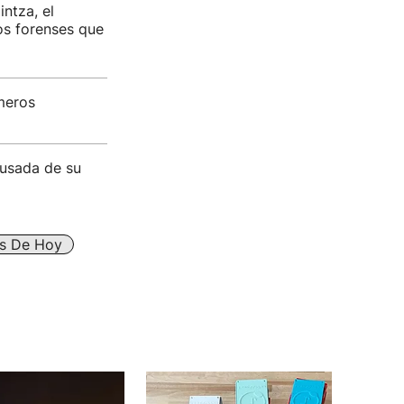
ntza, el
os forenses que
meros
cusada de su
es De Hoy