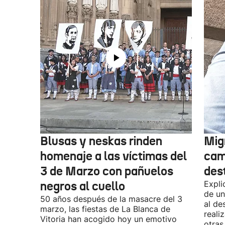
Blusas y neskas rinden
Mig
homenaje a las víctimas del
cam
3 de Marzo con pañuelos
des
negros al cuello
Expli
de un
50 años después de la masacre del 3
al de
marzo, las fiestas de La Blanca de
reali
Vitoria han acogido hoy un emotivo
otras