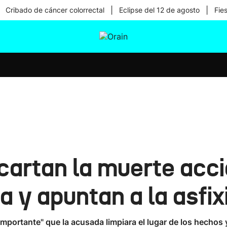
|
|
Cribado de cáncer colorrectal
Eclipse del 12 de agosto
Fie
tura
Ikusmiran
Egural
Salud
Tecnología
artan la muerte acci
 y apuntan a la asfix
portante" que la acusada limpiara el lugar de los hechos y 