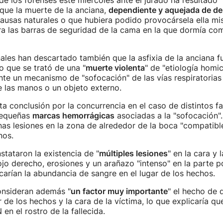
de los forenses este miércoles ante el jurado ha resultado "
que la muerte de la anciana,
dependiente y aquejada de d
ausas naturales o que hubiera podido provocársela ella mi
ra las barras de seguridad de la cama en la que dormía co
ales han descartado también que la asfixia de la anciana f
 que se trató de una "
muerte violenta
" de "etiología homi
ante un mecanismo de "sofocación" de las vías respiratorias
 de las manos o un objeto externo.
a conclusión por la concurrencia en el caso de distintos f
pequeñas
marcas hemorrágicas
asociadas a la "sofocación"
as lesiones en la zona de alrededor de la boca "compatibl
nos.
stataron la existencia de "
múltiples lesiones
" en la cara y
ojo derecho, erosiones y un arañazo "intenso" en la parte p
licarían la abundancia de sangre en el lugar de los hecho
onsideran además "
un factor muy importante
" el hecho de 
r de los hechos y la cara de la víctima, lo que explicaría qu
en el rostro de la fallecida.