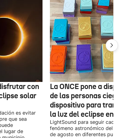
isfrutar con
La ONCE pone a disposició
clipse solar
de las personas ciegas un
dispositivo para transform
ación es evitar
la luz del eclipse en sonido
mpre que sea
LightSound para seguir cada fase del
 puede
fenómeno astronómico del próximo 1
l lugar de
de agosto en diferentes puntos de
n municipio