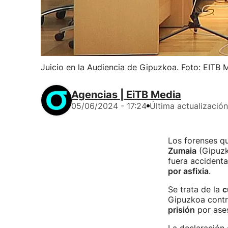
Juicio en la Audiencia de Gipuzkoa. Foto: EITB 
Agencias | EiTB Media
05/06/2024 - 17:24
Última actualización
Los forenses q
Zumaia
(Gipuzk
fuera accident
por asfixia
.
Se trata de la
c
Gipuzkoa contra
prisión
por ases