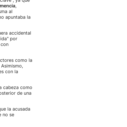
clave", ya que
emencia
,
sma al
mo apuntaba la
uera accidental
cida" por
 con
actores como la
. Asimismo,
es con la
 la cabeza como
osterior de una
s.
que la acusada
e no se