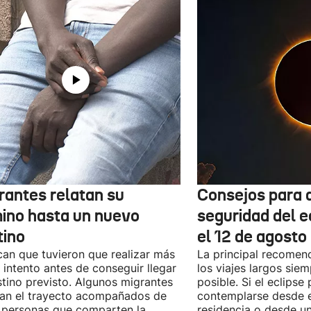
rantes relatan su
Consejos para d
ino hasta un nuevo
seguridad del e
tino
el 12 de agosto
can que tuvieron que realizar más
La principal recomend
 intento antes de conseguir llegar
los viajes largos sie
stino previsto. Algunos migrantes
posible. Si el eclipse
zan el trayecto acompañados de
contemplarse desde e
 personas que comparten la
residencia o desde u