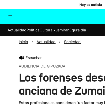
Hoy es noticia
Actualidad
Política
Cul
Actualidad
Política
Cultura
Ikusmiran
Eguraldia
Sociedad
Elecciones
Economía
Inicio
Actualidad
Sociedad
Internacional
Escuchar
AUDIENCIA DE GIPUZKOA
Los forenses desc
anciana de Zumaia
Estos profesionales consideran "un factor muy im