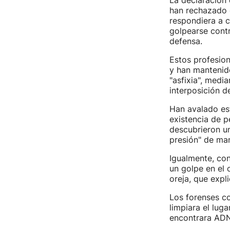
La declaración 
han rechazado 
respondiera a c
golpearse cont
defensa.
Estos profesion
y han mantenido
"asfixia", medi
interposición
Han avalado est
existencia de 
descubrieron un
presión" de ma
Igualmente, con
un golpe en el 
oreja, que exp
Los forenses c
limpiara el luga
encontrara ADN 