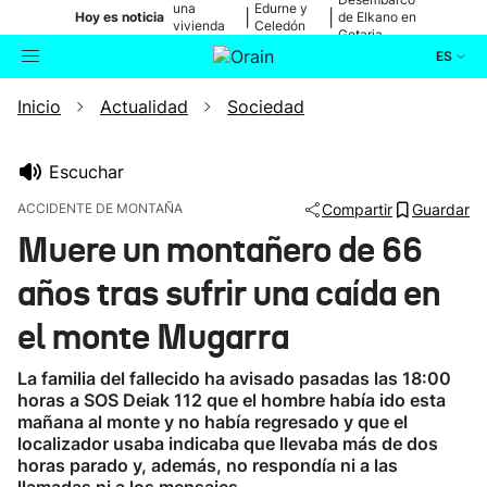
una
Edurne y
|
|
Hoy es noticia
de Elkano en
vivienda
Celedón
Getaria
de Bilbao
Txiki
ES
Inicio
Actualidad
Sociedad
Actualidad
Buscador
Política
Escuchar
ACCIDENTE DE MONTAÑA
Compartir
Guardar
Cultura
Muere un montañero de 66
años tras sufrir una caída en
Ikusmiran
el monte Mugarra
Eguraldia
La familia del fallecido ha avisado pasadas las 18:00
horas a SOS Deiak 112 que el hombre había ido esta
mañana al monte y no había regresado y que el
localizador usaba indicaba que llevaba más de dos
horas parado y, además, no respondía ni a las