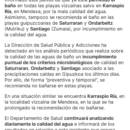
baño
en todas las playas vizcaínas salvo en
Karraspio
Ría
, en Mendexa, por la mala calidad del agua.
Asimismo, tampoco se recomienda el baño en las
playas guipuzcoanas de
Saturraran
y
Ondarbeltz
(Mutriku) y
Santiago
(Zumaia), por incumplimiento en
la calidad del agua.
La Dirección de Salud Pública y Adicciones ha
detectado en los análisis periódicos que realiza sobre
la calidad de las aguas de baño un
incumplimiento
puntual de los criterios microbiológicos
de calidad en
Saturraran
,
Ondarbeltz
y
Santiago
asociado a las
precipitaciones caídas en Gipuzkoa los últimos días.
Por ello, de forma "preventiva y temporal", se
recomienda no bañarse en estas playas.
En una situación similar se encuentra
Karraspio Ría
, en
la localidad vizcaína de Mendexa, en la que se ha
prolongado la recomendación de no bañarse.
El Departamento de Salud
continuará analizando
diariamente la calidad del agua
e informará de los
resultados en relación a este incidente que espera