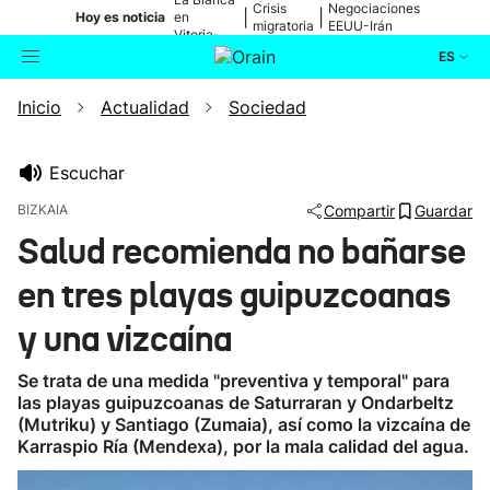
Crisis
Negociaciones
|
|
Hoy es noticia
en
migratoria
EEUU-Irán
Vitoria-
Gasteiz
ES
Inicio
Actualidad
Sociedad
Actualidad
Buscador
Política
Escuchar
BIZKAIA
Compartir
Guardar
Cultura
Salud recomienda no bañarse
en tres playas guipuzcoanas
Ikusmiran
y una vizcaína
Eguraldia
Se trata de una medida "preventiva y temporal" para
las playas guipuzcoanas de Saturraran y Ondarbeltz
(Mutriku) y Santiago (Zumaia), así como la vizcaína de
Karraspio Ría (Mendexa), por la mala calidad del agua.