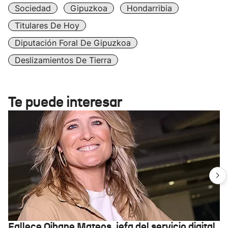
Sociedad
Gipuzkoa
Hondarribia
Titulares De Hoy
Diputación Foral De Gipuzkoa
Deslizamientos De Tierra
Te puede interesar
Fallece Oihane Mateos, jefa del servicio digital