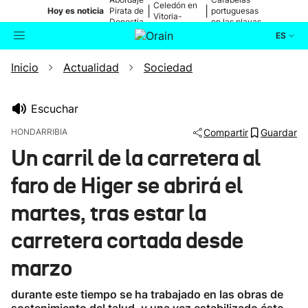
Celedón en
|
|
Hoy es noticia
Pirata de
portuguesas
Vitoria-
Donostia
en las playas
Gasteiz
ES
Inicio
Actualidad
Sociedad
Actualidad
Buscador
Política
Escuchar
HONDARRIBIA
Compartir
Guardar
Cultura
Un carril de la carretera al
faro de Higer se abrirá el
Ikusmiran
martes, tras estar la
Eguraldia
carretera cortada desde
marzo
durante este tiempo se ha trabajado en las obras de