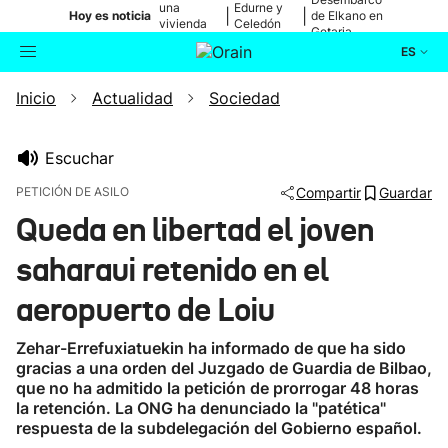
una
Edurne y
|
|
Hoy es noticia
de Elkano en
vivienda
Celedón
Getaria
de Bilbao
Txiki
ES
Inicio
Actualidad
Sociedad
Actualidad
Buscador
Política
Escuchar
PETICIÓN DE ASILO
Compartir
Guardar
Cultura
Queda en libertad el joven
saharaui retenido en el
Ikusmiran
aeropuerto de Loiu
Eguraldia
Zehar-Errefuxiatuekin ha informado de que ha sido
gracias a una orden del Juzgado de Guardia de Bilbao,
que no ha admitido la petición de prorrogar 48 horas
la retención. La ONG ha denunciado la "patética"
respuesta de la subdelegación del Gobierno español.