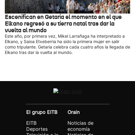
Escenifican en Getaria el momento en el que
Elkano regresó a su tierra natal tras dar la
vuelta al mundo
Este año, por primera vez, Mikel Larrañaga ha interpretado a
Elkano, y Saioa Etxeberria ha sido la primera mujer en salir
como tripulante. Getaria celebra cada cuatro años la llegada de
Elkano tras dar la vuelta al mundo.
El grupo EITB
Orain
EITB
Noticias de
Deportes
economía