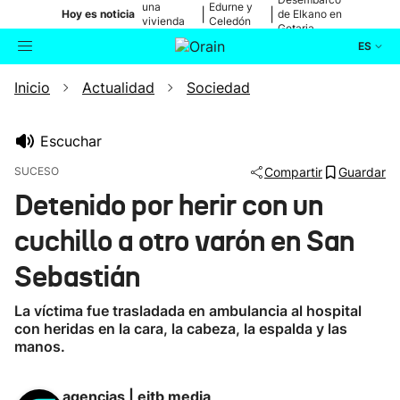
una
Edurne y
|
|
Hoy es noticia
de Elkano en
vivienda
Celedón
Getaria
de Bilbao
Txiki
ES
Inicio
Actualidad
Sociedad
Actualidad
Buscador
Política
Escuchar
SUCESO
Compartir
Guardar
Cultura
Detenido por herir con un
cuchillo a otro varón en San
Ikusmiran
Sebastián
Eguraldia
La víctima fue trasladada en ambulancia al hospital
con heridas en la cara, la cabeza, la espalda y las
manos.
agencias | eitb media