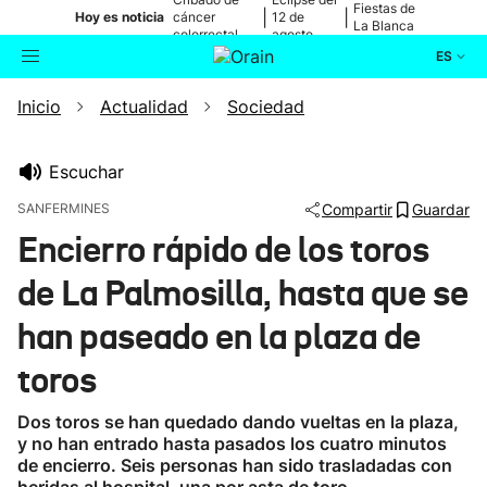
Fiestas de
|
|
Hoy es noticia
cáncer
12 de
La Blanca
colorrectal
agosto
ES
Inicio
Actualidad
Sociedad
Actualidad
Buscador
Política
Escuchar
SANFERMINES
Compartir
Guardar
Cultura
Encierro rápido de los toros
de La Palmosilla, hasta que se
Ikusmiran
han paseado en la plaza de
Eguraldia
toros
Dos toros se han quedado dando vueltas en la plaza,
y no han entrado hasta pasados los cuatro minutos
de encierro. Seis personas han sido trasladadas con