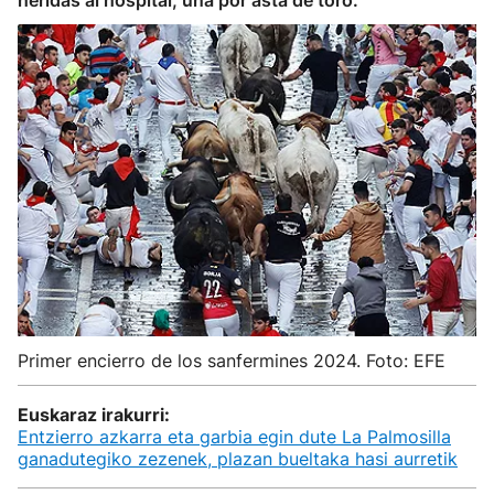
heridas al hospital, una por asta de toro.
Primer encierro de los sanfermines 2024. Foto: EFE
Euskaraz irakurri:
Entzierro azkarra eta garbia egin dute La Palmosilla
ganadutegiko zezenek, plazan bueltaka hasi aurretik