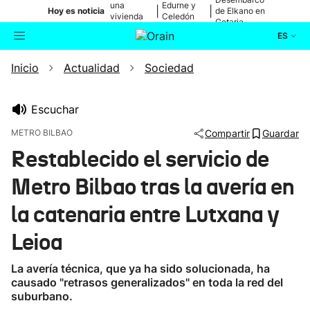
una
Edurne y
|
|
Hoy es noticia
de Elkano en
vivienda
Celedón
Getaria
de Bilbao
Txiki
ES
Inicio
Actualidad
Sociedad
Actualidad
Buscador
Política
Escuchar
METRO BILBAO
Compartir
Guardar
Cultura
Restablecido el servicio de
Metro Bilbao tras la avería en
Ikusmiran
la catenaria entre Lutxana y
Eguraldia
Leioa
La avería técnica, que ya ha sido solucionada, ha
causado "retrasos generalizados" en toda la red del
suburbano.