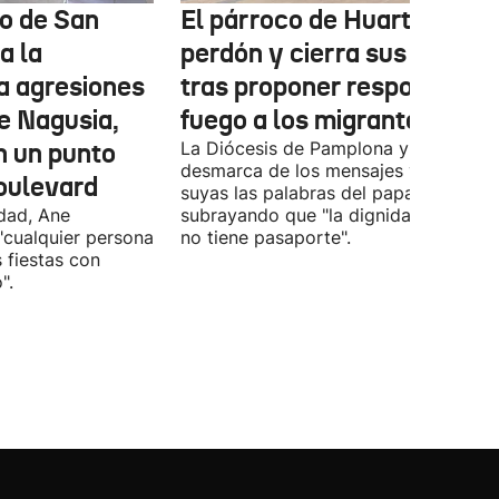
o de San
El párroco de Huarte pide
a la
perdón y cierra sus redes
a agresiones
tras proponer responder c
e Nagusia,
fuego a los migrantes
n un punto
La Diócesis de Pamplona y Tudela se
desmarca de los mensajes y hace
oulevard
suyas las palabras del papa
ldad, Ane
subrayando que "la dignidad humana
"cualquier persona
no tiene pasaporte".
s fiestas con
".