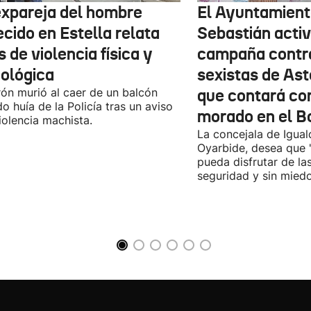
expareja del hombre
El Ayuntamient
ecido en Estella relata
Sebastián activ
 de violencia física y
campaña contr
cológica
sexistas de Ast
rón murió al caer de un balcón
que contará co
o huía de la Policía tras un aviso
morado en el B
iolencia machista.
La concejala de Igua
Oyarbide, desea que 
pueda disfrutar de la
seguridad y sin miedo