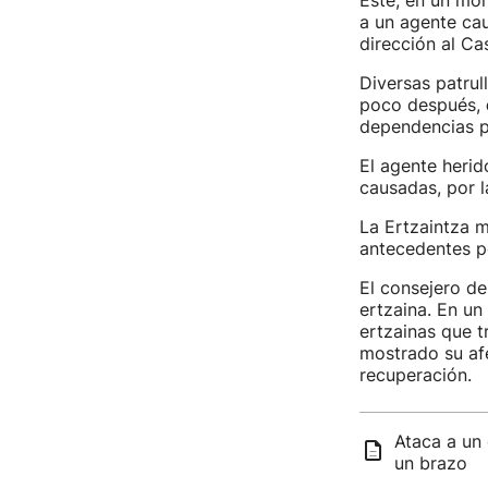
Este, en un mo
a un agente cau
dirección al Ca
Diversas patrull
poco después,
dependencias po
El agente herid
causadas, por l
La Ertzaintza m
antecedentes po
El consejero d
ertzaina. En un
ertzainas que t
mostrado su afe
recuperación.
Ataca a un 
un brazo