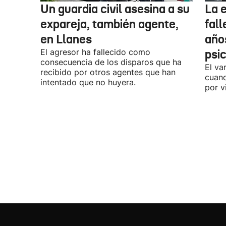
Un guardia civil asesina a su
La 
expareja, también agente,
fall
en Llanes
años
El agresor ha fallecido como
psi
consecuencia de los disparos que ha
El va
recibido por otros agentes que han
cuand
intentado que no huyera.
por v