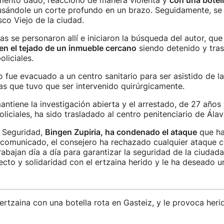
mento dado, reaccionó de manera violenta y
con una botel
sándole un corte profundo en un brazo. Seguidamente, se 
sco Viejo de la ciudad.
as se personaron allí e iniciaron la búsqueda del autor, que
en el tejado de un inmueble cercano
siendo detenido y tra
liciales.
o fue evacuado a un centro sanitario para ser asistido de la
as que tuvo que ser intervenido quirúrgicamente.
antiene la investigación abierta y el arrestado, de 27 años
liciales, ha sido trasladado al centro penitenciario de Álav
e Seguridad,
Bingen Zupiria, ha condenado el ataque
que ha 
 comunicado, el consejero ha rechazado cualquier ataque c
rabajan día a día para garantizar la seguridad de la ciudad
cto y solidaridad con el ertzaina herido y le ha deseado u
ertzaina con una botella rota en Gasteiz, y le provoca heri