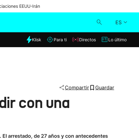
iaciones EEUU-Irán
ES
dia
Klisk
Para ti
Directos
Lo último
Klisk
Directos
Para ti
Compartir
Guardar
dir con una
Lo último
). El arrestado, de 27 años y con antecedentes