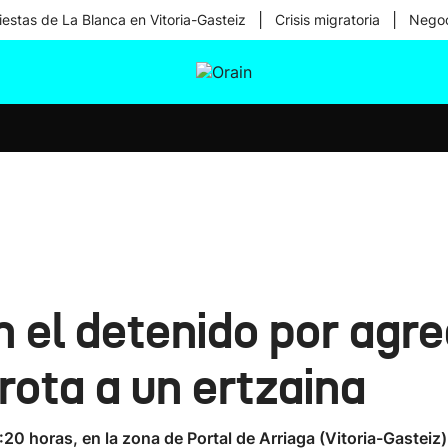
|
|
iestas de La Blanca en Vitoria-Gasteiz
Crisis migratoria
Negoc
tura
Ikusmiran
Egural
Salud
Tecnología
n el detenido por agre
 rota a un ertzaina
:20 horas, en la zona de Portal de Arriaga (Vitoria-Gasteiz