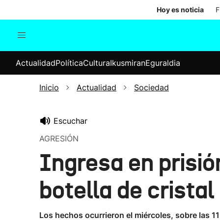
Hoy es noticia
F
Actualidad
Política
Cul
Actualidad
Política
Cultura
Ikusmiran
Eguraldia
Sociedad
Elecciones
Economía
Inicio
Actualidad
Sociedad
Internacional
Escuchar
AGRESIÓN
Ingresa en prisió
botella de cristal
Los hechos ocurrieron el miércoles, sobre las 11