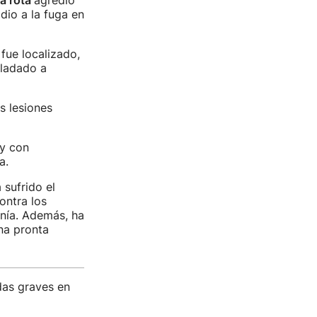
la rota
agredió
dio a la fuga en
 fue localizado,
sladado a
s lesiones
 y con
a.
sufrido el
ontra los
anía. Además, ha
na pronta
das graves en