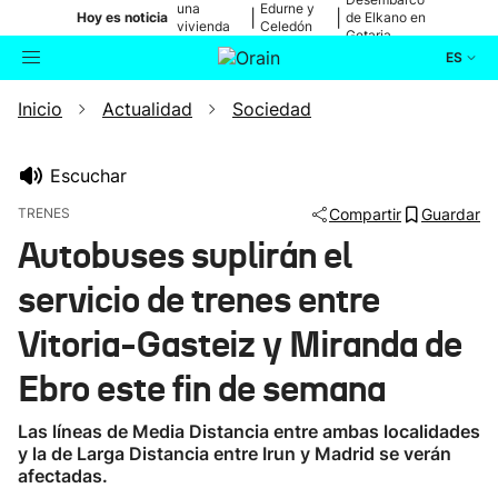
una
Edurne y
|
|
Hoy es noticia
de Elkano en
vivienda
Celedón
Getaria
de Bilbao
Txiki
ES
Inicio
Actualidad
Sociedad
Actualidad
Buscador
Política
Escuchar
TRENES
Compartir
Guardar
Cultura
Autobuses suplirán el
servicio de trenes entre
Ikusmiran
Vitoria-Gasteiz y Miranda de
Eguraldia
Ebro este fin de semana
Las líneas de Media Distancia entre ambas localidades
y la de Larga Distancia entre Irun y Madrid se verán
afectadas.