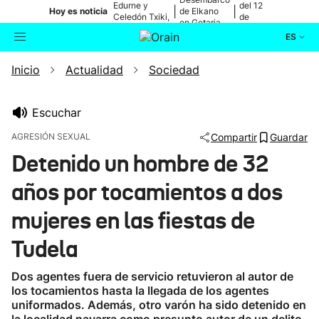
Edurne y
del 12
|
|
Hoy es noticia
de Elkano
Celedón Txiki,
de
en Getaria
en directo
agosto
ES
Inicio
Actualidad
Sociedad
Actualidad
Buscador
Política
Escuchar
AGRESIÓN SEXUAL
Compartir
Guardar
Cultura
Detenido un hombre de 32
años por tocamientos a dos
Ikusmiran
mujeres en las fiestas de
Eguraldia
Tudela
Dos agentes fuera de servicio retuvieron al autor de
los tocamientos hasta la llegada de los agentes
uniformados. Además, otro varón ha sido detenido en