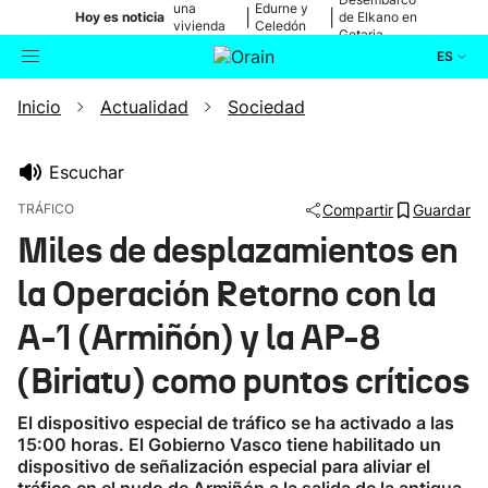
una
Edurne y
|
|
Hoy es noticia
de Elkano en
vivienda
Celedón
Getaria
de Bilbao
Txiki
ES
Inicio
Actualidad
Sociedad
Actualidad
Buscador
Política
Escuchar
TRÁFICO
Compartir
Guardar
Cultura
Miles de desplazamientos en
la Operación Retorno con la
Ikusmiran
A-1 (Armiñón) y la AP-8
Eguraldia
(Biriatu) como puntos críticos
El dispositivo especial de tráfico se ha activado a las
15:00 horas. El Gobierno Vasco tiene habilitado un
dispositivo de señalización especial para aliviar el