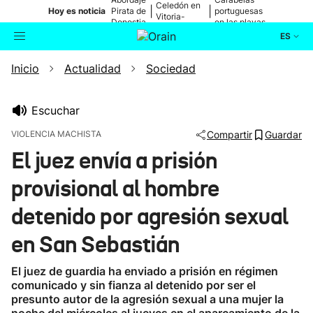
Celedón en
|
|
Hoy es noticia
Pirata de
portuguesas
Vitoria-
Donostia
en las playas
Gasteiz
ES
Inicio
Actualidad
Sociedad
Actualidad
Buscador
Política
Escuchar
VIOLENCIA MACHISTA
Compartir
Guardar
Cultura
El juez envía a prisión
provisional al hombre
Ikusmiran
detenido por agresión sexual
Eguraldia
en San Sebastián
El juez de guardia ha enviado a prisión en régimen
comunicado y sin fianza al detenido por ser el
presunto autor de la agresión sexual a una mujer la