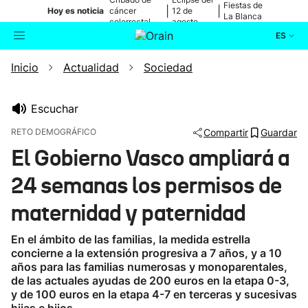
Fiestas de
|
|
Hoy es noticia
cáncer
12 de
La Blanca
colorrectal
agosto
ES
Inicio
Actualidad
Sociedad
Actualidad
Buscador
Política
Escuchar
RETO DEMOGRÁFICO
Compartir
Guardar
Cultura
El Gobierno Vasco ampliará a
24 semanas los permisos de
Ikusmiran
maternidad y paternidad
Eguraldia
En el ámbito de las familias, la medida estrella
concierne a la extensión progresiva a 7 años, y a 10
años para las familias numerosas y monoparentales,
de las actuales ayudas de 200 euros en la etapa 0-3,
y de 100 euros en la etapa 4-7 en terceras y sucesivas