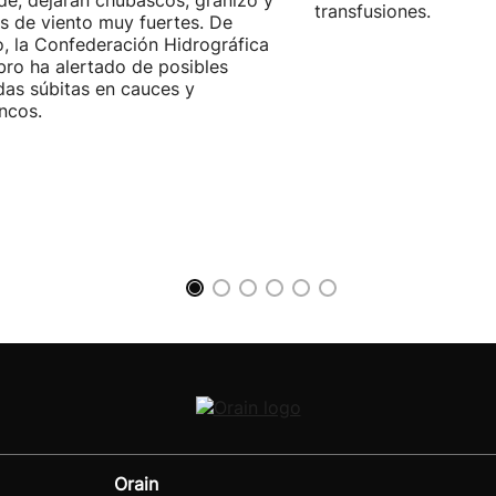
rde, dejarán chubascos, granizo y
transfusiones.
s de viento muy fuertes. De
, la Confederación Hidrográfica
bro ha alertado de posibles
das súbitas en cauces y
ncos.
Orain