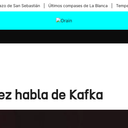
|
|
zo de San Sebastián
Últimos compases de La Blanca
Temper
tura
Ikusmiran
Egural
Salud
Tecnología
ez habla de Kafka