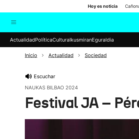
Hoy es noticia
Cañona
Actualidad
Política
Cul
Actualidad
Política
Cultura
Ikusmiran
Eguraldia
Sociedad
Elecciones
Economía
Inicio
Actualidad
Sociedad
Internacional
Escuchar
NAUKAS BILBAO 2024
Festival JA – Pér