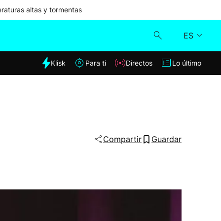
aturas altas y tormentas
ES
dia
Klisk
Para ti
Directos
Lo último
Klisk
Directos
Para ti
Compartir
Guardar
Lo último