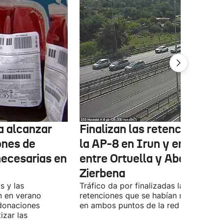
ta alcanzar
Finalizan las retenciones e
ones de
la AP-8 en Irun y en la A-8
necesarias en
entre Ortuella y Abanto-
Zierbena
s y las
Tráfico da por finalizadas las
n en verano
retenciones que se habían registrado
 donaciones
en ambos puntos de la red viaria vas
izar las