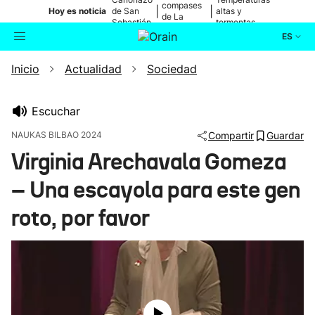
compases
|
|
Hoy es noticia
de San
altas y
de La
Sebastián
tormentas
Blanca
ES
Inicio
Actualidad
Sociedad
Actualidad
Buscador
Política
Escuchar
NAUKAS BILBAO 2024
Compartir
Guardar
Cultura
Virginia Arechavala Gomeza
– Una escayola para este gen
Ikusmiran
roto, por favor
Eguraldia